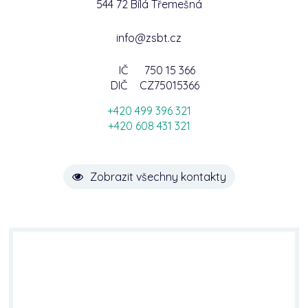
544 72 Bílá Třemešná
info@zsbt.cz
IČ
750 15 366
DIČ
CZ75015366
+420 499 396 321
+420 608 431 321
Zobrazit všechny kontakty