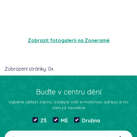
Zobrazit fotogalerii na Zoneramě
Zobrazení stránky:
0
x
Buďte v centru dění
Vyberte oblast zájmu, zadejte vaší e-mailovou adresu a nic
vám již neunikne
ZŠ
MŠ
Družina