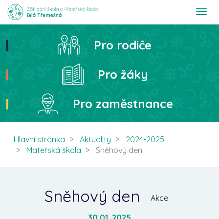
T
o
g
g
Pro rodiče
Hledat
l
e
n
Pro žáky
a
v
i
Pro zaměstnance
g
a
t
i
Hlavní stránka
Aktuality
2024-2025
o
Mateřská škola
Sněhový den
n
Sněhový den
Akce
30.01. 2025