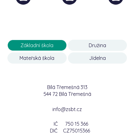
Základní škola
Družina
Mateřská škola
Jídelna
Bílá Třemešná 313
544 72 Bílá Třemešná
info@zsbt.cz
IČ
750 15 366
DIČ
CZ75015366