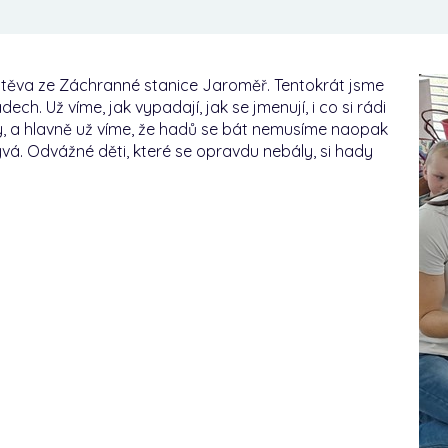
ávštěva ze Záchranné stanice Jaroměř. Tentokrát jsme
ch. Už víme, jak vypadají, jak se jmenují, i co si rádi
yby, a hlavně už víme, že hadů se bát nemusíme naopak
bývá. Odvážné děti, které se opravdu nebály, si hady