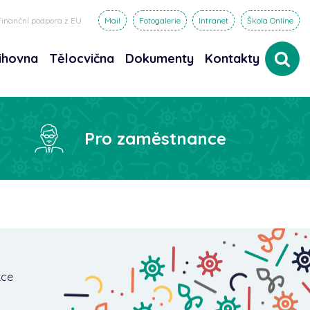
Finanční podpora z EU
Mail
Fotogalerie
Intranet
Škola Online
ihovna
Tělocvična
Dokumenty
Kontakty
dat
Pro zaměstnance
kce