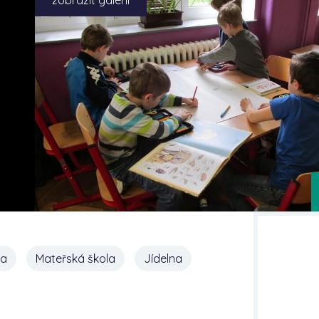
na
Mateřská škola
Jídelna