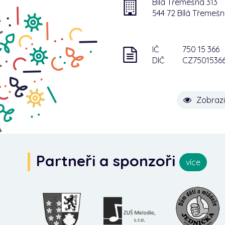
Bílá Třemešná 313
544 72 Bílá Třemeš
IČ
750 15 366
DIČ
CZ7501536
Zobrazi
Partneři a sponzoři
více