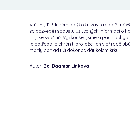
V úterý 11.3. k nám do školky zavítala opět n
se dozvěděli spoustu užitečných informací o hade
dají ke svačině. Vyzkoušeli jsme si jejich poh
je potřeba je chránit, protože jich v přírodě u
mohly pohladit či dokonce dát kolem krku.
Autor:
Bc. Dagmar Linková