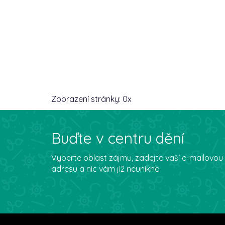
Zobrazení stránky:
0
x
Buďte v centru dění
Vyberte oblast zájmu, zadejte vaší e-mailovou
adresu a nic vám již neunikne