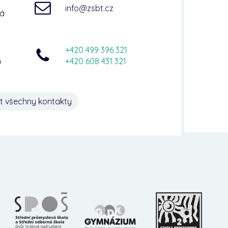
info@zsbt.cz
ná
+420 499 396 321
6
+420 608 431 321
t všechny kontakty