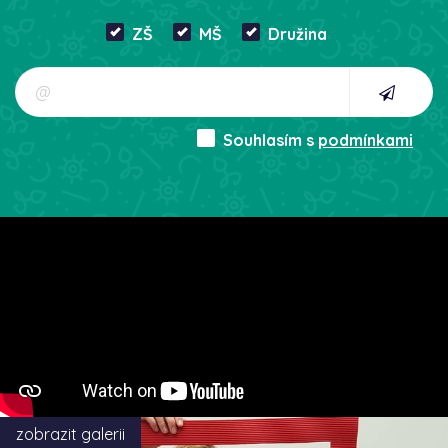
ZŠ
MŠ
Družina
Souhlasím s
podmínkami
zobrazit galerii