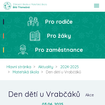
T
o
g
g
Pro rodiče
Hledat
l
e
n
Pro žáky
a
v
i
Pro zaměstnance
g
a
t
i
Hlavní stránka
Aktuality
2024-2025
o
Mateřská škola
Den dětí u Vrabčáků
n
Den dětí u Vrabčáků
Akce
03.06. 2025