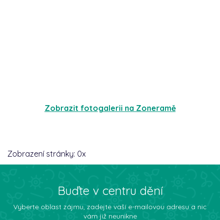
Zobrazit fotogalerii na Zoneramě
Zobrazení stránky:
0
x
Buďte v centru dění
Vyberte oblast zájmu, zadejte vaší e-mailovou adresu a nic
vám již neunikne