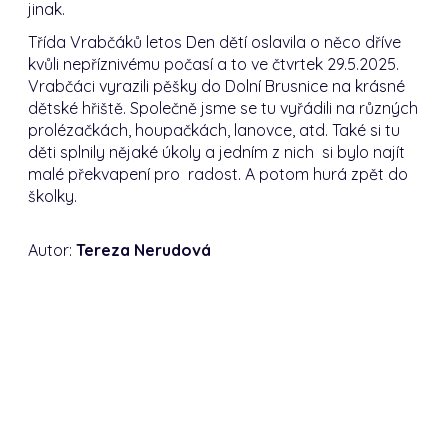
jinak.
Třída Vrabčáků letos Den dětí oslavila o něco dříve
kvůli nepříznivému počasí a to ve čtvrtek 29.5.2025.
Vrabčáci vyrazili pěšky do Dolní Brusnice na krásné
dětské hřiště. Společně jsme se tu vyřádili na různých
prolézačkách, houpačkách, lanovce, atd. Také si tu
děti splnily nějaké úkoly a jedním z nich si bylo najít
malé překvapení pro radost. A potom hurá zpět do
školky.
Autor:
Tereza Nerudová