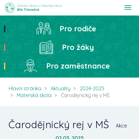
T
o
g
g
Pro rodiče
Hledat
l
e
n
Pro žáky
a
v
i
Pro zaměstnance
g
a
t
i
Hlavní stránka
Aktuality
2024-2025
o
Mateřská škola
Čarodějnický rej v MŠ
n
Čarodějnický rej v MŠ
Akce
02.05. 2025