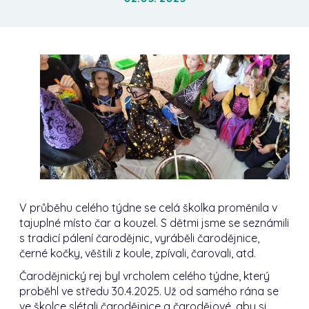
V průběhu celého týdne se celá školka proměnila v
tajuplné místo čar a kouzel. S dětmi jsme se seznámili
s tradicí pálení čarodějnic, vyráběli čarodějnice,
černé kočky, věštili z koule, zpívali, čarovali, atd.
Čarodějnický rej byl vrcholem celého týdne, který
proběhl ve středu 30.4.2025. Už od samého rána se
ve školce slétali čarodějnice a čarodějové, aby si