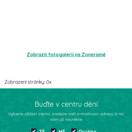
Zobrazit fotogalerii na Zoneramě
Zobrazení stránky:
0
x
Buďte v centru dění
Vyberte oblast zájmu, zadejte vaší e-mailovou adresu a nic
vám již neunikne
ZŠ
MŠ
Družina