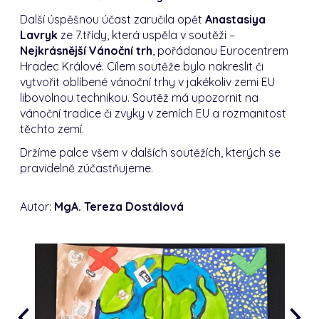
Další úspěšnou účast zaručila opět
Anastasiya
Lavryk
ze 7.třídy, která uspěla v soutěži –
Nejkrásnější Vánoční trh
, pořádanou Eurocentrem
Hradec Králové. Cílem soutěže bylo nakreslit či
vytvořit oblíbené vánoční trhy v jakékoliv zemi EU
libovolnou technikou. Soutěž má upozornit na
vánoční tradice či zvyky v zemích EU a rozmanitost
těchto zemí.
Držíme palce všem v dalších soutěžích, kterých se
pravidelně zúčastňujeme.
Autor:
MgA. Tereza Dostálová