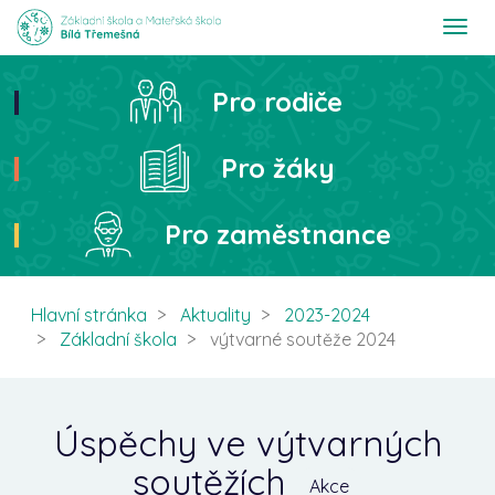
T
o
g
g
Pro rodiče
Hledat
l
e
n
Pro žáky
a
v
i
Pro zaměstnance
g
a
t
i
Hlavní stránka
Aktuality
2023-2024
o
Základní škola
výtvarné soutěže 2024
n
Úspěchy ve výtvarných
soutěžích
Akce