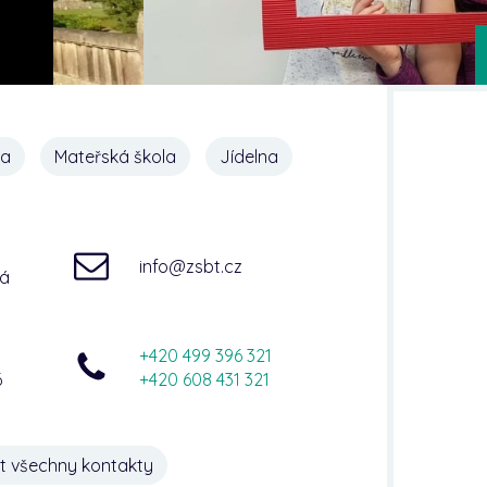
na
Mateřská škola
Jídelna
info@zsbt.cz
ná
+420 499 396 321
6
+420 608 431 321
t všechny kontakty