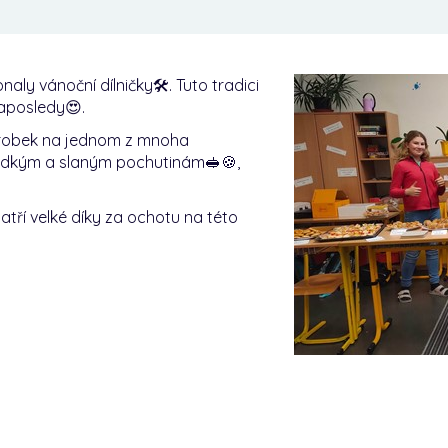
naly vánoční dílničky🛠️. Tuto tradici
naposledy😍.
výrobek na jednom z mnoha
sladkým a slaným pochutinám🥪🍪,
ří velké díky za ochotu na této