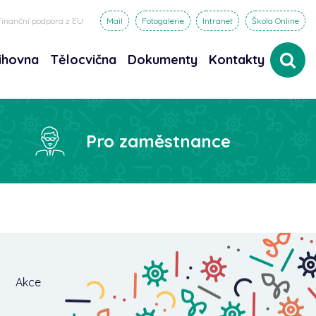
Finanční podpora z EU
Mail
Fotogalerie
Intranet
Škola Online
ihovna
Tělocvična
Dokumenty
Kontakty
dat
Pro zaměstnance
️
Akce