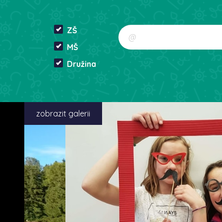
ZŠ
MŠ
Družina
zobrazit galerii