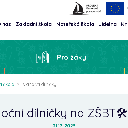
 nás
Základní škola
Mateřská škola
Jídelna
Kn
Hle
Pro žáky
í škola
Vánoční dílničky
oční dílničky na ZŠBT🛠
21.12. 2023