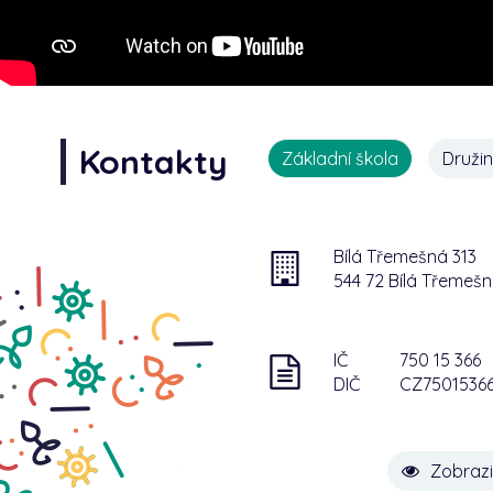
Kontakty
Základní škola
Druži
Bílá Třemešná 313
544 72 Bílá Třemeš
IČ
750 15 366
DIČ
CZ7501536
Zobrazi