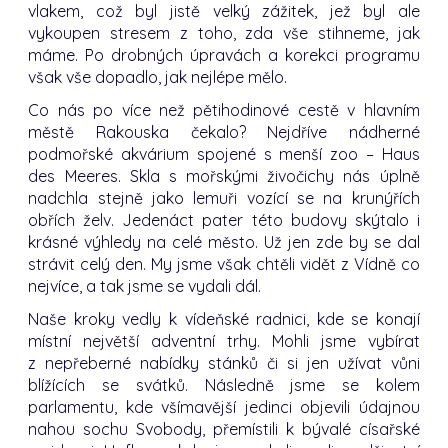
vlakem, což byl jistě velký zážitek, jež byl ale
vykoupen stresem z toho, zda vše stihneme, jak
máme. Po drobných úpravách a korekci programu
však vše dopadlo, jak nejlépe mělo.
Co nás po více než pětihodinové cestě v hlavním
městě Rakouska čekalo? Nejdříve nádherné
podmořské akvárium spojené s menší zoo – Haus
des Meeres. Skla s mořskými živočichy nás úplně
nadchla stejně jako lemuři vozící se na krunýřích
obřích želv. Jedenáct pater této budovy skýtalo i
krásné výhledy na celé město. Už jen zde by se dal
strávit celý den. My jsme však chtěli vidět z Vídně co
nejvíce, a tak jsme se vydali dál.
Naše kroky vedly k vídeňské radnici, kde se konají
místní největší adventní trhy. Mohli jsme vybírat
z nepřeberné nabídky stánků či si jen užívat vůni
blížících se svátků. Následně jsme se kolem
parlamentu, kde všímavější jedinci objevili údajnou
nahou sochu Svobody, přemístili k bývalé císařské