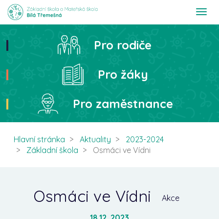
T
o
g
g
Pro rodiče
Hledat
l
e
n
Pro žáky
a
v
i
Pro zaměstnance
g
a
t
i
Hlavní stránka
Aktuality
2023-2024
o
Základní škola
Osmáci ve Vídni
n
Osmáci ve Vídni
Akce
18.12. 2023