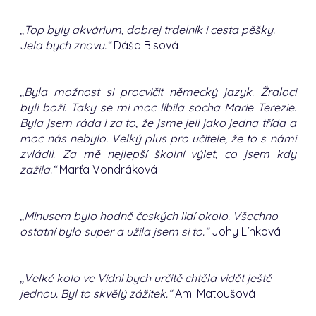
,,Top byly akvárium, dobrej trdelník i cesta pěšky.
Jela bych znovu.“
Dáša Bisová
,,Byla možnost si procvičit německý jazyk. Žraloci
byli boží. Taky se mi moc líbila socha Marie Terezie.
Byla jsem ráda i za to, že jsme jeli jako jedna třída a
moc nás nebylo. Velký plus pro učitele, že to s námi
zvládli. Za mě nejlepší školní výlet, co jsem kdy
zažila.“
Marťa Vondráková
,,Minusem bylo hodně českých lidí okolo. Všechno
ostatní bylo super a užila jsem si to.“
Johy Línková
,,Velké kolo ve Vídni bych určitě chtěla vidět ještě
jednou. Byl to skvělý zážitek.“
Ami Matoušová