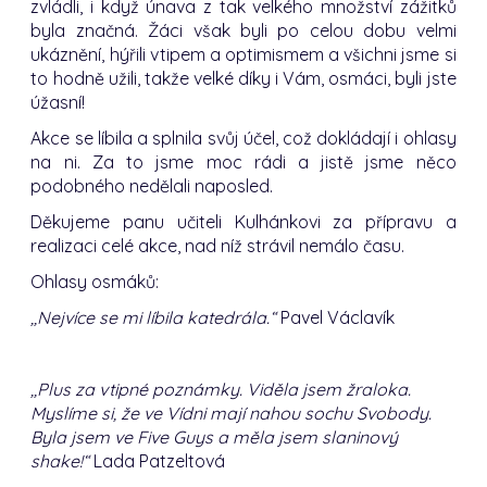
zvládli, i když únava z tak velkého množství zážitků
byla značná. Žáci však byli po celou dobu velmi
ukáznění, hýřili vtipem a optimismem a všichni jsme si
to hodně užili, takže velké díky i Vám, osmáci, byli jste
úžasní!
Akce se líbila a splnila svůj účel, což dokládají i ohlasy
na ni. Za to jsme moc rádi a jistě jsme něco
podobného nedělali naposled.
Děkujeme panu učiteli Kulhánkovi za přípravu a
realizaci celé akce, nad níž strávil nemálo času.
Ohlasy osmáků:
,,Nejvíce se mi líbila katedrála.“
Pavel Václavík
,,Plus za vtipné poznámky. Viděla jsem žraloka.
Myslíme si, že ve Vídni mají nahou sochu Svobody.
Byla jsem ve Five Guys a měla jsem slaninový
shake!“
Lada Patzeltová