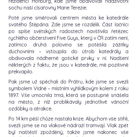
rezidenci Hofburg, kde jsme obdivovali nadživotní
sochu naší císařovny Marie Terezie.
Poté jsme směřovali centrem města ke katedrále
svatého Štěpána. Zde jsme se rozdělili. Část lačníci
po spíše světských radostech navštívila řetězec
rychlého občerstvení Five Guys, který v ČR zatím není,
zatímco druhá polovina se potěšila zážitky
duchovními – vstoupila do útrob katedrály a
obdivovala nádherné gotické prvky v ní. Nadšení
některých z faktu, že jsou v katedrále, mě pozitivně
překvapilo.
Pak jsme už spěchali do Prátru, kde jsme se svezli
symbolem Vídně – místním vyhlídkovým kolem z roku
1897. Vše umocnila tma, která se postupně snášela
na město, z níž problikávaly jednotlivé vánoční
ozdůbky a atrakce.
Po 14 km pěší chůze nastala krize. Abychom vše stihli,
svezli jsme se na vlakové nádraží tramvají. Vlak zpět
byl naštěstí zpožděný, takže jsme nakonec vše