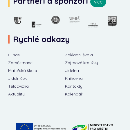
Partneři a sponzoři
více
Rychlé odkazy
O nás
Základní škola
Zaměstnanci
Zájmové kroužky
Mateřská škola
Jídelna
Jídelníček
Knihovna
Tělocvična
Kontakty
Aktuality
Kalendář