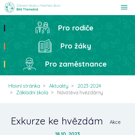
T
o
g
g
Pro rodiče
Hledat
l
e
n
Pro žáky
a
v
i
Pro zaměstnance
g
a
t
i
Hlavní stránka
Aktuality
2023-2024
o
Základní škola
Návštěva hvězdárny
n
Exkurze ke hvězdám
Akce
18.10. 2023