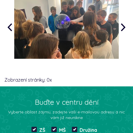
Zobrazení stránky:
0
x
Buďte v centru dění
Vyberte oblast zájmu, zadejte vaší e-mailovou adresu a nic
vám již neunikne
ZŠ
MŠ
Družina