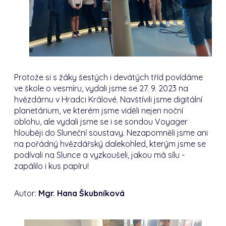
Protože si s žáky šestých i devátých tříd povídáme
ve škole o vesmíru, vydali jsme se 27. 9. 2023 na
hvězdárnu v Hradci Králové. Navštívili jsme digitální
planetárium, ve kterém jsme viděli nejen noční
oblohu, ale vydali jsme se i se sondou Voyager
hlouběji do Sluneční soustavy. Nezapomněli jsme ani
na pořádný hvězdářský dalekohled, kterým jsme se
podívali na Slunce a vyzkoušeli, jakou má sílu -
zapálilo i kus papíru!
Autor:
Mgr. Hana Škubníková