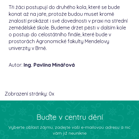
Tři žáci postupují do druhého kola, které se bude
konat až na jaře, protože budou muset kromě
znalostí prokázat i své dovednosti v praxi na střední
zemědělské škole. Budeme držet pěsti v dalším kole
o postup do celostátního finále, které bude v
prostorách Agronomické fakulty Mendelovy
univerzity v Brně.
Autor:
Ing. Pavlína Minářová
Zobrazení stránky:
0
x
Buďte v centru dění
Vyberte oblast zájmu, zadejte vaší e-mailovou adresu a nic
vám již neunikne