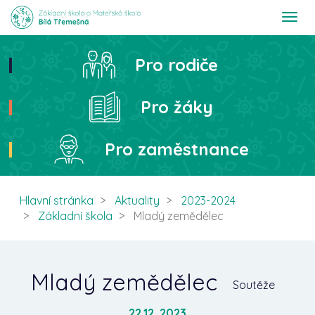
T
o
g
g
Pro rodiče
Hledat
l
e
n
Pro žáky
a
v
i
Pro zaměstnance
g
a
t
i
Hlavní stránka
Aktuality
2023-2024
o
Základní škola
Mladý zemědělec
n
Mladý zemědělec
Soutěže
22.12. 2023