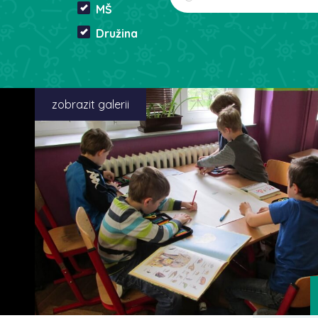
MŠ
Družina
zobrazit galerii