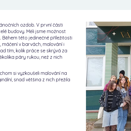
ánočních ozdob. V první části
celé budovy. Měli jsme možnost
Během této jedinečné příležitosti
ní, máčení v barvách, malování i
d tím, kolik práce se skrývá za
ěkolika páry rukou, než z nich
bychom si vyzkoušeli malování na
inální, snad většina z nich přežila