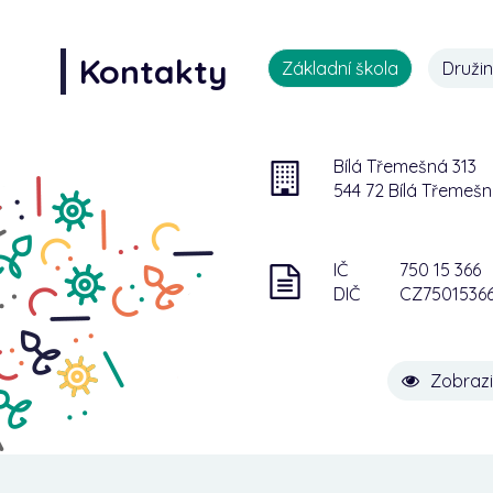
Kontakty
Základní škola
Druži
Bílá Třemešná 313
544 72 Bílá Třemeš
IČ
750 15 366
DIČ
CZ7501536
Zobrazi