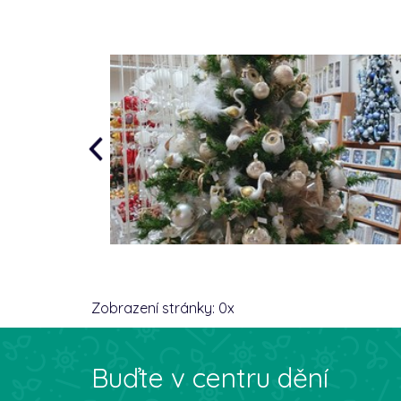
Zobrazení stránky:
0
x
Buďte v centru dění