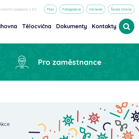
Finanční podpora z EU
Mail
Fotogalerie
Intranet
Škola Online
ihovna
Tělocvična
Dokumenty
Kontakty
dat
Pro zaměstnance
Akce