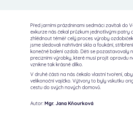
Před jarními prázdninami sedmáci zavítali do V
exkurze nás čekal průzkum jednotlivými patry 
zhlédnout téměř celý proces výroby ozdobiček. 
jsme sledovali nahřívání skla a foukání, stříbře
konečné balení ozdob. Děti se pozastavovaly na
precizními výrobky, které musí projít opravdu n
vznikne tak krásné dílko.
V druhé části na nás čekalo vlastní tvoření, a
velikonoční vajíčko. Výtvory to byly vskutku orig
cestu do svých nových domovů.
Autor:
Mgr. Jana Kňourková