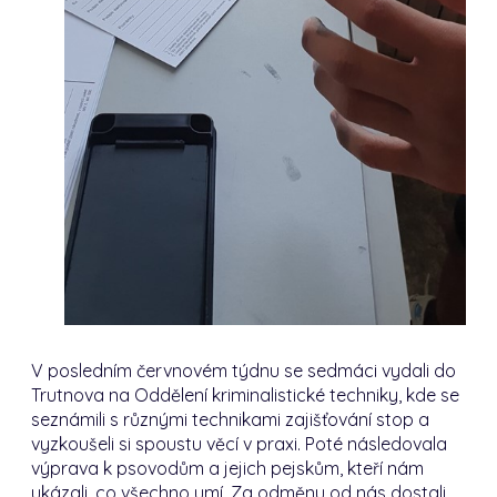
V posledním červnovém týdnu se sedmáci vydali do
Trutnova na Oddělení kriminalistické techniky, kde se
seznámili s různými technikami zajišťování stop a
vyzkoušeli si spoustu věcí v praxi. Poté následovala
výprava k psovodům a jejich pejskům, kteří nám
ukázali, co všechno umí. Za odměnu od nás dostali