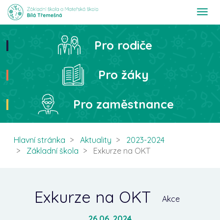
T
o
g
g
Pro rodiče
Hledat
l
e
n
Pro žáky
a
v
i
Pro zaměstnance
g
a
t
i
Hlavní stránka
Aktuality
2023-2024
o
Základní škola
Exkurze na OKT
n
Exkurze na OKT
Akce
26.06. 2024