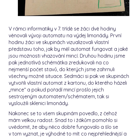
V rámci informatiky v 7. třídě se žáci dvě hodiny
věnovali vývoji automatu na výdej limonády. První
hodinu žáci ve skupinách vizualizovali vlastní
představu toho, jak by měl automat fungovat a jaké
jsou možnosti vhazování mincí. Druhou hodinu jsme
pak jednotlivá schémátka zredukovali na co
nejmenší počet stavů, do kterých jsme zahrnuli
všechny možné situace. Sedmáci si pak ve skupinách
vytvořili vlastní automat z kartonu, do kterého házeli
„mince“ a pokud pořadí mincí prošlo jejich
sestrojeným automatem/schématem, tak si
vysloužili sklenici limonády.
Nakonec se to všem skupinám povedlo, z čehož
mám velkou radost. Snad to i žákům pomohlo si
uvědomit, že aby něco dobře fungovalo a šlo se
v tom vyznat, je výhodné to mít co nejpřehlednější a