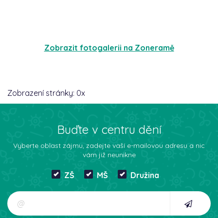
Zobrazit fotogalerii na Zoneramě
Zobrazení stránky:
0
x
Buďte v centru dění
Vyberte oblast zájmu, zadejte vaší e-mailovou adresu a nic
vám již neunikne
ZŠ
MŠ
Družina