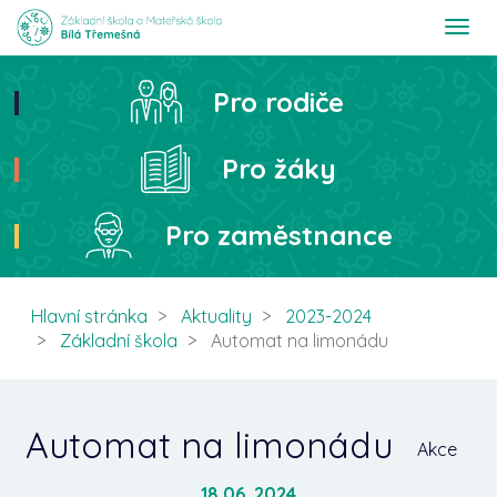
T
o
g
g
Pro rodiče
Hledat
l
e
n
Pro žáky
a
v
i
Pro zaměstnance
g
a
t
i
Hlavní stránka
Aktuality
2023-2024
o
Základní škola
Automat na limonádu
n
Automat na limonádu
Akce
18.06. 2024