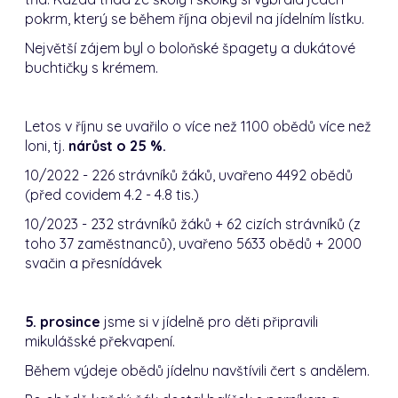
pokrm, který se během října objevil na jídelním lístku.
Největší zájem byl o boloňské špagety a dukátové
buchtičky s krémem.
Letos v říjnu se uvařilo o více než 1100 obědů více než
loni, tj.
nárůst o 25 %.
10/2022 - 226 strávníků žáků, uvařeno 4492 obědů
(před covidem 4.2 - 4.8 tis.)
10/2023 - 232 strávníků žáků + 62 cizích strávníků (z
toho 37 zaměstnanců), uvařeno 5633 obědů + 2000
svačin a přesnídávek
5. prosince
jsme si v jídelně pro děti připravili
mikulášské překvapení.
Během výdeje obědů jídelnu navštívili čert s andělem.