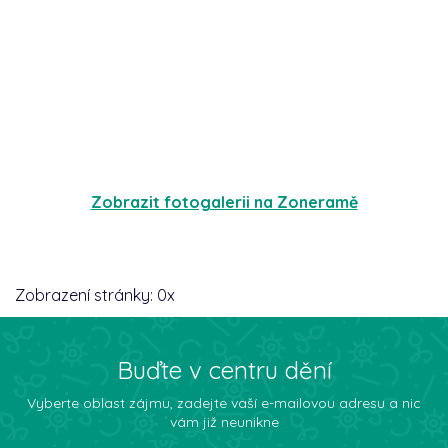
Zobrazit fotogalerii na Zoneramě
Zobrazení stránky:
0
x
Buďte v centru dění
Vyberte oblast zájmu, zadejte vaší e-mailovou adresu a nic
vám již neunikne