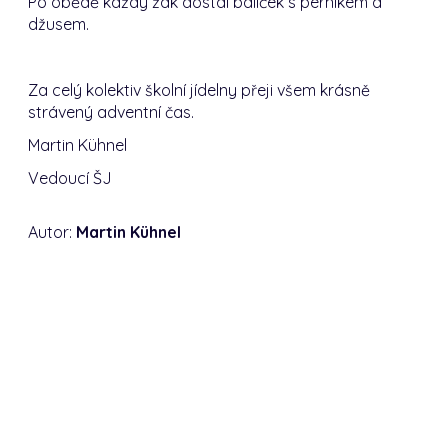
Po obědě každý žák dostal balíček s perníkem a
džusem.
Za celý kolektiv školní jídelny přeji všem krásně
strávený adventní čas.
Martin Kühnel
Vedoucí ŠJ
Autor:
Martin Kühnel