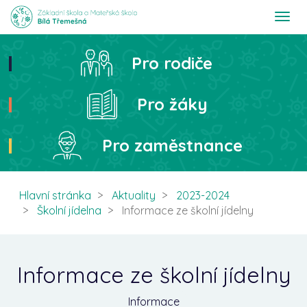
T
o
g
g
Pro rodiče
Hledat
l
e
n
Pro žáky
a
v
i
Pro zaměstnance
g
a
t
i
Hlavní stránka
Aktuality
2023-2024
o
Školní jídelna
Informace ze školní jídelny
n
Informace ze školní jídelny
Informace