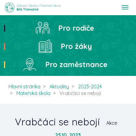
T
o
g
g
Pro rodiče
Hledat
l
e
n
Pro žáky
a
v
i
Pro zaměstnance
g
a
t
i
Hlavní stránka
Aktuality
2023-2024
o
Mateřská škola
Vrabčáci se nebojí
n
Vrabčáci se nebojí
Akce
25.10. 2023