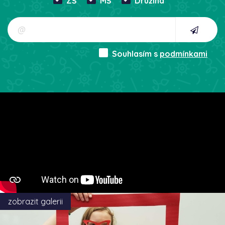
ZŠ
MŠ
Družina
Souhlasím s
podmínkami
zobrazit galerii