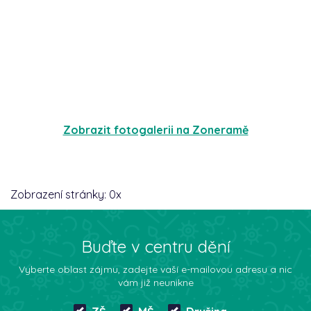
Zobrazit fotogalerii na Zoneramě
Zobrazení stránky:
0
x
Buďte v centru dění
Vyberte oblast zájmu, zadejte vaší e-mailovou adresu a nic
vám již neunikne