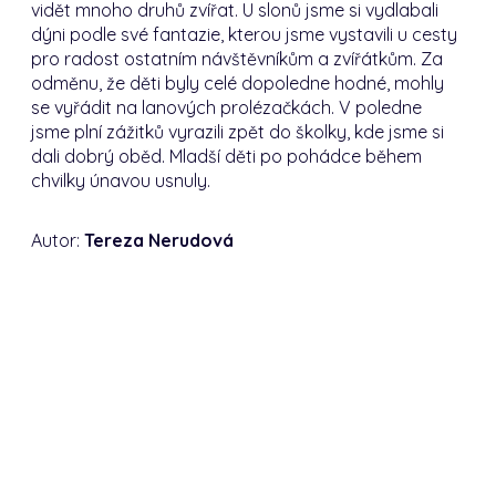
vidět mnoho druhů zvířat. U slonů jsme si vydlabali
dýni podle své fantazie, kterou jsme vystavili u cesty
pro radost ostatním návštěvníkům a zvířátkům. Za
odměnu, že děti byly celé dopoledne hodné, mohly
se vyřádit na lanových prolézačkách. V poledne
jsme plní zážitků vyrazili zpět do školky, kde jsme si
dali dobrý oběd. Mladší děti po pohádce během
chvilky únavou usnuly.
Autor:
Tereza Nerudová