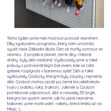
Tento týden jsme měli možnost putovat vesmírem.
Díky výukovému programu, který nám umožnila
využít naše Základní škola. Děti se mohly ocitnout ve
vesmíru. Z projekce planet, černé díry i mléčné
dráhy byly děti nadšené. Vyzkoušely jsme si také
pokusy s potravinářským barvivem, kde se celá
galaxie rozplynula v barevnou spleť. Děti si také
vyzkoušely Ozoboty, kterými byly zaujaty i nejmenší
děti. Ozoboti mohou jezdit po černé linii jakéhokoliv
tvaru ( srdíčko, ruka, traktor). Jakmile si Ozoboti
potřebovali odpočinout, děti si nasadily 3D brýle,
kterými lze spatřit vesmír, jak ho ještě neznáme.
Nakonec jsme mohli vidět i raketu, která letěla až na
Měsíc :).