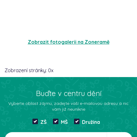
Zobrazit fotogalerii na Zoneramě
Zobrazení stránky:
0
x
Buďte v centru dění
Vyberte oblast zájmu, zadejte vaší e-mailovou adresu a nic
vám již neunikne
ZŠ
MŠ
Družina