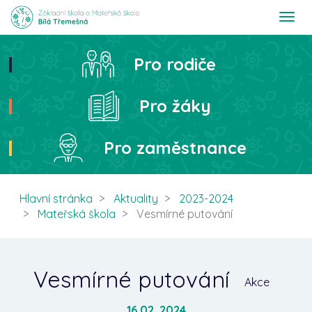
T
o
g
g
Pro rodiče
Hledat
l
e
n
Pro žáky
a
v
i
Pro zaměstnance
g
a
t
i
Hlavní stránka
Aktuality
2023-2024
o
Mateřská škola
Vesmírné putování
n
Vesmírné putování
Akce
16.02. 2024