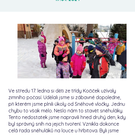
Ve středu 17. ledna si děti ze třídy Kočiček užívaly
zimního počasí. Udělali jsme si zábavné dopoledne,
při kterém jsme plnili úkoly od Sněhové vločky. Jednu
chybu to však mělo. Nešlo nám to stavět sněhuláky.
Tento nedostatek jsme napravili hned druhý den, kdy
byl správný sníh na jejich tvoření. Vznikla dokonce
celá řada sněhuláků na louce u hřbitova. Byli jsme