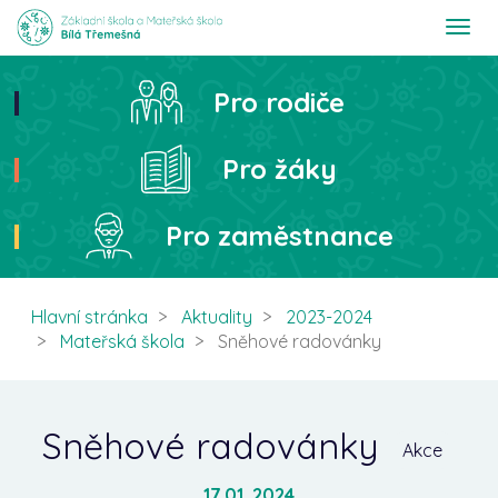
T
o
g
g
Pro rodiče
Hledat
l
e
n
Pro žáky
a
v
i
Pro zaměstnance
g
a
t
i
Hlavní stránka
Aktuality
2023-2024
o
Mateřská škola
Sněhové radovánky
n
Sněhové radovánky
Akce
17.01. 2024