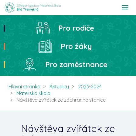
T
o
g
g
Pro rodiče
Hledat
l
e
n
Pro žáky
a
v
i
Pro zaměstnance
g
a
t
i
Hlavní stránka
Aktuality
2023-2024
o
Mateřská škola
n
Návštěva zvířátek ze záchranné stanice
Návštěva zvířátek ze