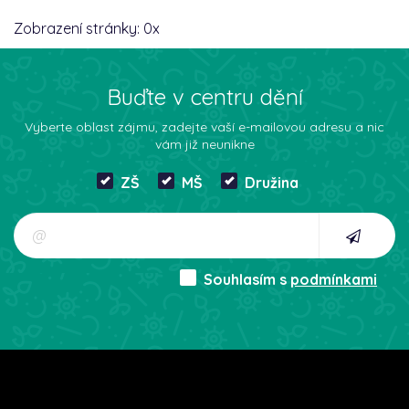
Zobrazení stránky:
0
x
Buďte v centru dění
Vyberte oblast zájmu, zadejte vaší e-mailovou adresu a nic
vám již neunikne
ZŠ
MŠ
Družina
Souhlasím s
podmínkami