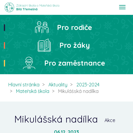
T
o
g
g
Pro rodiče
Hledat
l
e
n
Pro žáky
a
v
i
Pro zaměstnance
g
a
t
i
Hlavní stránka
Aktuality
2023-2024
o
Mateřská škola
Mikulášská nadílka
n
Mikulášská nadílka
Akce
06.12. 2023