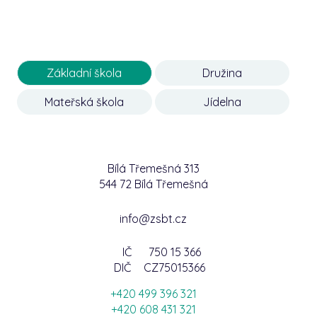
Základní škola
Družina
Mateřská škola
Jídelna
Bílá Třemešná 313
544 72 Bílá Třemešná
info@zsbt.cz
IČ
750 15 366
DIČ
CZ75015366
+420 499 396 321
+420 608 431 321