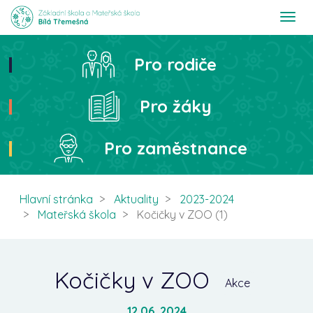
T
o
g
g
Pro rodiče
Hledat
l
e
n
Pro žáky
a
v
i
Pro zaměstnance
g
a
t
i
Hlavní stránka
Aktuality
2023-2024
o
Mateřská škola
Kočičky v ZOO (1)
n
Kočičky v ZOO
Akce
12.06. 2024