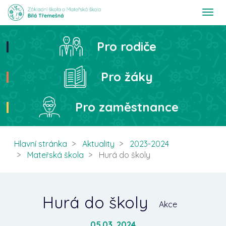
T
o
g
g
Pro rodiče
Hledat
l
e
n
Pro žáky
a
v
i
Pro zaměstnance
g
a
t
i
Hlavní stránka
Aktuality
2023-2024
o
Mateřská škola
Hurá do školy
n
Hurá do školy
Akce
05.03. 2024