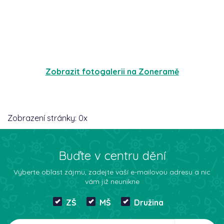
Zobrazit fotogalerii na Zoneramě
Zobrazení stránky:
0
x
Buďte v centru dění
Vyberte oblast zájmu, zadejte vaší e-mailovou adresu a nic
vám již neunikne
ZŠ
MŠ
Družina