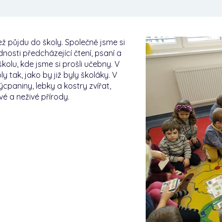
ež půjdu do školy.
Společně jsme si
nosti předcházející čtení, psaní a
školu, kde jsme si prošli učebny.
V
oly tak, jako by již byly školáky.
V
cpaniny, lebky a kostry zvířat,
ivé a neživé přírody.