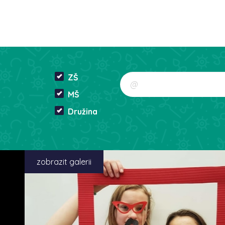
ZŠ
MŠ
Družina
zobrazit galerii