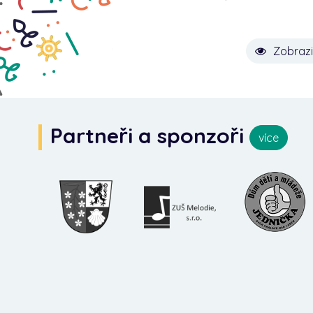
Zobrazi
Partneři a sponzoři
více