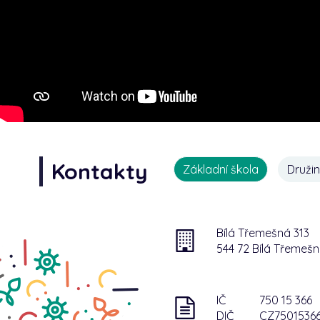
Kontakty
Základní škola
Druži
Bílá Třemešná 313
544 72 Bílá Třemeš
IČ
750 15 366
DIČ
CZ7501536