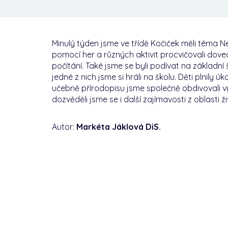
Minulý týden jsme ve třídě Kočiček měli téma N
pomocí her a různých aktivit procvičovali doved
počítání.
Také jsme se byli podívat na základní 
jedné z nich jsme si hráli na školu.
Děti plnily úk
učebně přírodopisu jsme společně obdivovali vý
dozvěděli jsme se i další zajímavosti z oblasti ž
Autor:
Markéta Jáklová DiS.