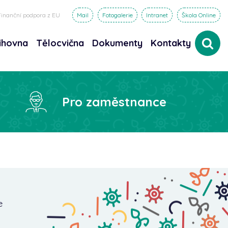
Finanční podpora z EU
Mail
Fotogalerie
Intranet
Škola Online
ihovna
Tělocvična
Dokumenty
Kontakty
dat
Pro zaměstnance
e