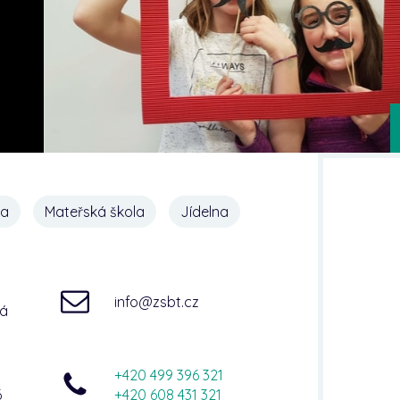
na
Mateřská škola
Jídelna
info@zsbt.cz
ná
+420 499 396 321
6
+420 608 431 321