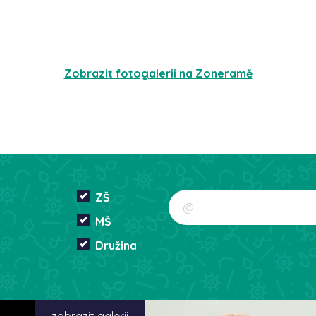
Zobrazit fotogalerii na Zoneramě
ZŠ
MŠ
Družina
zobrazit galerii