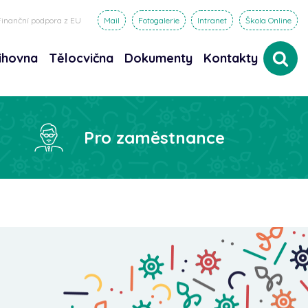
Finanční podpora z EU
Mail
Fotogalerie
Intranet
Škola Online
ihovna
Tělocvična
Dokumenty
Kontakty
dat
Pro zaměstnance