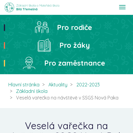
T
o
g
g
Pro rodiče
Hledat
l
e
n
Pro žáky
a
v
i
Pro zaměstnance
g
a
t
i
Hlavní stránka
Aktuality
2022-2023
o
Základní škola
n
Veselá vařečka na návštěvě v SSGS Nová Paka
Veselá vařečka na