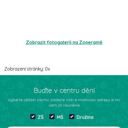
Zobrazit fotogalerii na Zoneramě
Zobrazení stránky:
0
x
Buďte v centru dění
Vyberte oblast zájmu, zadejte vaší e-mailovou adresu a nic
vám již neunikne
ZŠ
MŠ
Družina