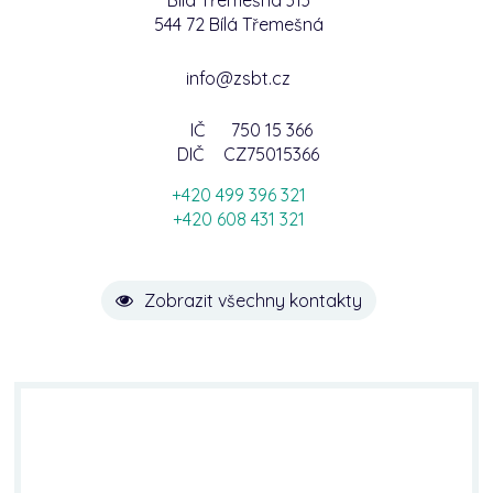
Bílá Třemešná 313
544 72 Bílá Třemešná
info@zsbt.cz
IČ
750 15 366
DIČ
CZ75015366
+420 499 396 321
+420 608 431 321
Zobrazit všechny kontakty