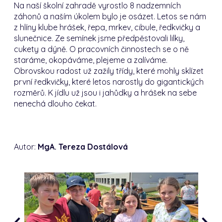
Na naší školní zahradě vyrostlo 8 nadzemních
záhonů a naším úkolem bylo je osázet. Letos se nám
z hlíny klube hrášek, řepa, mrkev, cibule, ředkvičky a
slunečnice. Ze semínek jsme předpěstovali lilky,
cukety a dýně. O pracovních činnostech se o ně
staráme, okopáváme, plejeme a zalíváme.
Obrovskou radost už zažily třídy, které mohly sklízet
první ředkvičky, které letos narostly do gigantických
rozměrů. K jídlu už jsou i jahůdky a hrášek na sebe
nenechá dlouho čekat.
Autor:
MgA. Tereza Dostálová