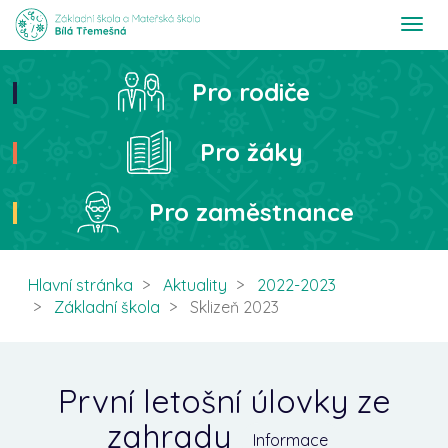
T
o
g
g
Pro rodiče
Hledat
l
e
n
Pro žáky
a
v
i
Pro zaměstnance
g
a
t
i
Hlavní stránka
Aktuality
2022-2023
o
Základní škola
Sklizeň 2023
n
První letošní úlovky ze
zahrady
Informace