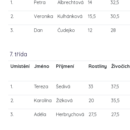
1.
Petra
Albrechtová
14
32,5
2.
Veronika
Kulhánková
15,5
30,5
3.
Dan
Čudejko
12
28
7. třída
Umístění
Jméno
Příjmení
Rostliny
Živočic
1.
Tereza
Šedivá
33
37,5
2.
Karolína
Žižková
20
35,5
3.
Adéla
Herbrychová
27,5
27,5