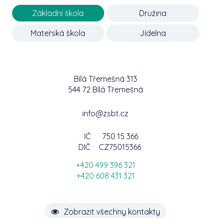
Základní škola
Družina
Mateřská škola
Jídelna
Bílá Třemešná 313
544 72 Bílá Třemešná
info@zsbt.cz
IČ
750 15 366
DIČ
CZ75015366
+420 499 396 321
+420 608 431 321
Zobrazit všechny kontakty