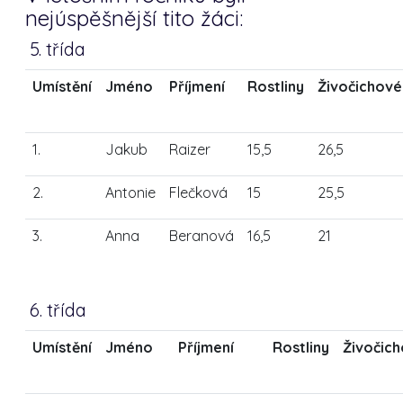
nejúspěšnější tito žáci:
5. třída
Umístění
Jméno
Příjmení
Rostliny
Živočichové
1.
Jakub
Raizer
15,5
26,5
2.
Antonie
Flečková
15
25,5
3.
Anna
Beranová
16,5
21
6. třída
Umístění
Jméno
Příjmení
Rostliny
Živočic