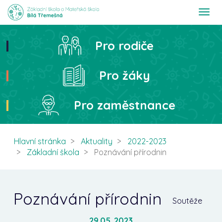
T
o
g
g
Pro rodiče
Hledat
l
e
n
Pro žáky
a
v
i
Pro zaměstnance
g
a
t
i
Hlavní stránka
Aktuality
2022-2023
o
Základní škola
Poznávání přírodnin
n
Poznávání přírodnin
Soutěže
29.05. 2023