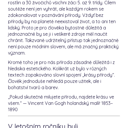
rostlin a 30 živočichů všichni žáci 5. až 9. třídy. Cílem
soutěže není jen vyhrát, ale každým rokem se
zdokonalovat v poznávání přírody. Vždyť bez
přírody by na planetě neexistoval život, a to ani ten
lidský. Proto je pro člověka bytostně důležitá a
jednoznačně by se ji i veškeré zdroje měl naučit
chránit. Takzvaně udržitelný přístup tak jednoznačně
není pouze módním slovem, ale má značný praktický
význam.
Kromě toho je pro nás příroda zásadně důležitá i z
hlediska estetického. Kolikrát už bylo v různých
textech zopakováno slovní spojení „krásy přírody“.
Člověk jednoduše nehledá pouze užitek, ale i
bohatství tvarů a barev.
„Pokud skutečně milujete přírodu, najdete krásu ve
všem.“ — Vincent Van Gogh holandský malíř 1853–
1890
V letošním ročníku byli