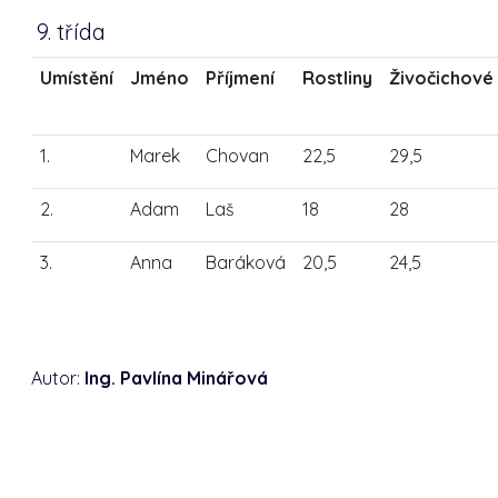
9. třída
Umístění
Jméno
Příjmení
Rostliny
Živočichové
1.
Marek
Chovan
22,5
29,5
2.
Adam
Laš
18
28
3.
Anna
Baráková
20,5
24,5
Autor:
Ing. Pavlína Minářová