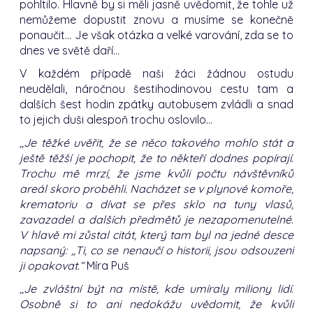
pohltilo. Hlavně by si měli jasně uvědomit, že tohle už
nemůžeme dopustit znovu a musíme se konečně
ponaučit… Je však otázka a velké varování, zda se to
dnes ve světě daří…
V každém případě naši žáci žádnou ostudu
neudělali, náročnou šestihodinovou cestu tam a
dalších šest hodin zpátky autobusem zvládli a snad
to jejich duši alespoň trochu oslovilo…
,,Je těžké uvěřit, že se něco takového mohlo stát a
ještě těžší je pochopit, že to někteří dodnes popírají.
Trochu mě mrzí, že jsme kvůli počtu návštěvníků
areál skoro proběhli. Nacházet se v plynové komoře,
krematoriu a dívat se přes sklo na tuny vlasů,
zavazadel a dalších předmětů je nezapomenutelné.
V hlavě mi zůstal citát, který tam byl na jedné desce
napsaný: ,,Ti, co se nenaučí o historii, jsou odsouzeni
ji opakovat.“
Míra Puš
,,Je zvláštní být na místě, kde umíraly miliony lidí.
Osobně si to ani nedokážu uvědomit, že kvůli