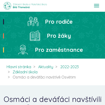
T
o
g
g
Pro rodiče
Hledat
l
e
n
Pro žáky
a
v
i
Pro zaměstnance
g
a
t
i
Hlavní stránka
Aktuality
2022-2023
o
Základní škola
n
Osmáci a deváťáci navštívili Osvětim
Osmáci a deváťáci navštívili