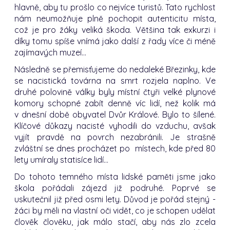
hlavně, aby tu prošlo co nejvíce turistů. Tato rychlost
nám neumožňuje plně pochopit autenticitu místa,
což je pro žáky veliká škoda. Většina tak exkurzi i
díky tomu spíše vnímá jako další z řady více či méně
zajímavých muzeí...
Následně se přemisťujeme do nedaleké Březinky, kde
se nacistická továrna na smrt rozjela naplno. Ve
druhé polovině války byly místní čtyři velké plynové
komory schopné zabít denně víc lidí, než kolik má
v dnešní době obyvatel Dvůr Králové. Bylo to šílené.
Klíčové důkazy nacisté vyhodili do vzduchu, avšak
vyjít pravdě na povrch nezabránili. Je strašně
zvláštní se dnes procházet po místech, kde před 80
lety umíraly statisíce lidí…
Do tohoto temného místa lidské paměti jsme jako
škola pořádali zájezd již podruhé. Poprvé se
uskutečnil již před osmi lety. Důvod je pořád stejný -
žáci by měli na vlastní oči vidět, co je schopen udělat
člověk člověku, jak málo stačí, aby nás zlo zcela