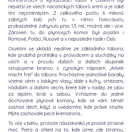
největší ze všech nacistických táborů smrti a je také
tím nejznámějším. Z celkového počtu 6 milionů
zabitých židů jich tu v rámci holocaustu
prokazatelně zahynulo přes 1,3 mil., možná ale i více.
Zároveň tu do plynových komor byli posláni i
Romové, Poláci, Rusové a v neposlední řadě i Češi.
Osvětim se skládá nejdříve ze základního tábora,
kde probíhá prohlídka s průvodcem a sluchátky na
uších a v proudu dalších a dalších skupinek
vstupujeme branou s cynickým nápisem ,,Arbeit
macht frei" do tábora. Procházíme jednotlivé baráky
včetně vitrín s lidskými vlasy, dále s kufry, ortézami,
nádobím a dalšími věcmi, které lidé v naději, že jdou
za lepším, brali s sebou. Vcházíme do jediné
dochované plynové komory, kde se vám téměř
zastaví dech, když si uvědomíte, kde právě stojíte.
Míjíte zachovalé pece krematoria...
To vše v běhu, protože návštěvníků je prostě strašně
moc. Pieta a ohled na to, kde jsme, jde stranou,