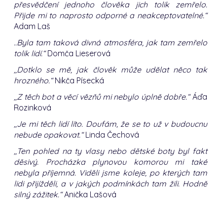
přesvědčení jednoho člověka jich tolik zemřelo.
Přijde mi to naprosto odporné a neakceptovatelné.“
Adam Laš
..Byla tam taková divná atmosféra, jak tam zemřelo
tolik lidí.“
Domča Lieserová
,,Dotklo se mě, jak člověk může udělat něco tak
hrozného.“
Nikča Písecká
,,Z těch bot a věcí vězňů mi nebylo úplně dobře.“
Áďa
Rozinková
,,Je mi těch lidí líto. Doufám, že se to už v budoucnu
nebude opakovat.“
Linda Čechová
,,Ten pohled na ty vlasy nebo dětské boty byl fakt
děsivý. Procházka plynovou komorou mi také
nebyla příjemná. Viděli jsme koleje, po kterých tam
lidi přijížděli, a v jakých podmínkách tam žili. Hodně
silný zážitek.“
Anička Lašová