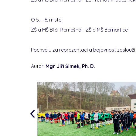
O 5. – 6. místo:
ZŠ a MŠ Bílá Třemešná - ZŠ a MŠ Bernar
Pochvalu za reprezentaci a bojovnost zaslouží
Autor:
Mgr. Jiří Šimek, Ph. D.