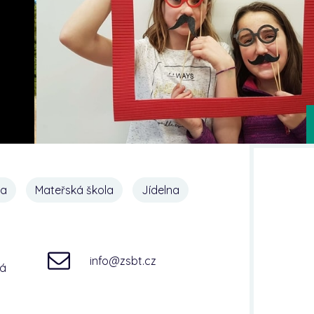
na
Mateřská škola
Jídelna
info@zsbt.cz
ná