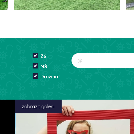
ZŠ
MŠ
Družina
zobrazit galerii