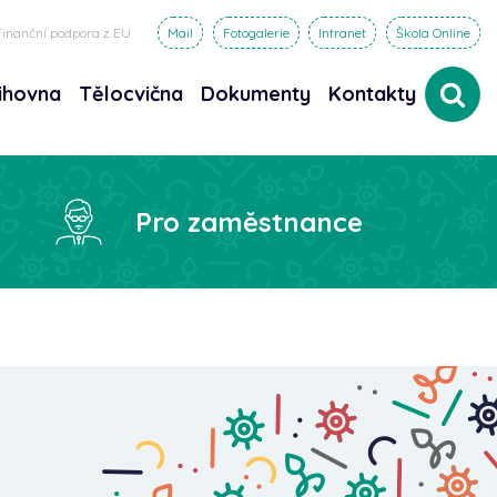
Finanční podpora z EU
Mail
Fotogalerie
Intranet
Škola Online
ihovna
Tělocvična
Dokumenty
Kontakty
dat
Pro zaměstnance