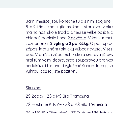
Jarní měsíce jsou konečně tu a s nimi spojené i 
8. a 9. tříd se naskytla možnost startovat v ok
má na naší škole tradici a těší se velké oblibě, c
chlapců doplnila hned
2 děvčata
. V konkurenc
zaznamenali
2 výhry a 2 porážky
. O postup do
zápas, který nám takticky vůbec nevyšel. V tě
bod. V dalších zápasech získala sestava již pe
hrál tým velmi dobře, před soupeřovou brankou
nedokázali trefovat i vyložené šance. Turnaj js
výhrou, což je jistě pozitivní.
Skupina:
ZŠ Žacléř - ZŠ a MŠ Bílá Třeme
ZŚ Hostinné K. Klíče - ZŠ a MŠ Bílá Tře
ZŚ a MŠ Bílá Třemešná - ZŠ Trutnov Mlá