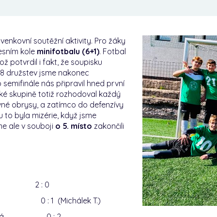
venkovní soutěžní aktivity. Pro žáky
resním kole
minifotbalu (6+1)
. Fotbal
ož potvrdil i fakt, že soupisku
i 8 družstev jsme nakonec
 semifinále nás připravil hned první
žké skupině totiž rozhodoval každý
vné obrysy, a zatímco do defenzívy
 to byla mizérie, když jsme
me ale v souboji
o 5. místo
zakončili
šná 2 : 0
mešná 0 : 1 (Michálek T.)
dežnická 0 : 2