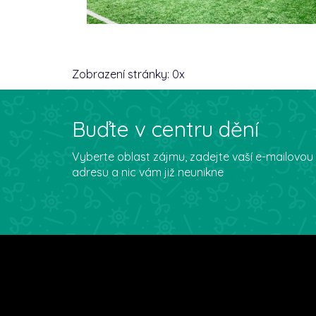
Zobrazení stránky:
0
x
Buďte v centru dění
Vyberte oblast zájmu, zadejte vaší e-mailovou
adresu a nic vám již neunikne