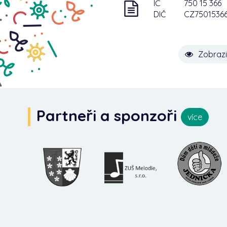
IČ
750 15 366
DIČ
CZ7501536
Zobrazi
Partneři a sponzoři
více