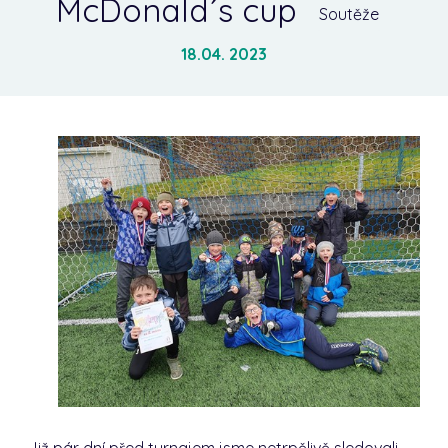
McDonald´s cup
Soutěže
18.04. 2023
Již pár dní před turnajem jsme netrpělivě sledovali