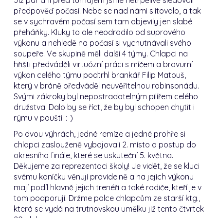
předpověď počasí.
Nebe se nad námi slitovalo, a tak
se v sychravém počasí sem tam objevily jen slabé
přeháňky.
Kluky to ale neodradilo od suprového
výkonu a nehledě na počasí si vychutnávali svého
soupeře.
Ve skupině měli další 4 týmy. Chlapci na
hřišti předváděli virtuózní práci s míčem a bravurní
výkon celého týmu podtrhl brankář Filip Matouš,
který v bráně předváděl neuvěřitelnou robinsonádu.
Svými zákroky byl nepostradatelným pilířem celého
družstva. Dalo by se říct, že by byl schopen chytit i
rýmu v poušti! :-)
P
o dvou výhrách, jedné remíze a jedné prohře si
chlapci zaslouženě vybojovali 2. místo a postup do
okresního finále, které se uskuteční 5. května.
Děkujeme za reprezentaci školy!
Je vidět, že se kluci
svému koníčku věnují pravidelně a na jejich výkonu
mají podíl hlavně jejich trenéři a také rodiče, kteří je v
tom podporují.
Držme palce chlapcům ze starší ktg.,
která se vydá na trutnovskou umělku již tento čtvrtek