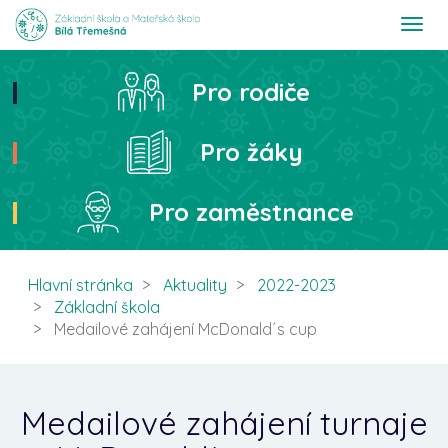
T
o
g
g
Pro rodiče
Hledat
l
e
n
Pro žáky
a
v
i
Pro zaměstnance
g
a
t
i
Hlavní stránka
Aktuality
2022-2023
o
Základní škola
n
Medailové zahájení McDonald´s cup
Medailové zahájení turnaje