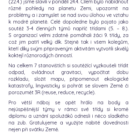
(22.4.) jsme slavili v pondělí 24.4. Cílem bylo nabídnout
různé pohledy na planetu Zemi, upozornit na
problémy a i zamyslet se nad svou úlohou ve vztahu
k modré planetě. Celé dopoledne bylo pojato jako
soutěž 3-4 členných týmů napříč třídami (5. – 8.).
S organizací velmi zdatně pomáhali žáci 9. třídy, za
což jim patří velký dík. Stejně tak i všem kolegům,
kteří díky svým připraveným aktivitám vytvořili skvělý
koktejl různorodých činností.
Na celkem 7 stanovištích si soutěžící vyzkoušeli třídit
odpad, ovládnout gravitaci, vypočítat dobu
rozkladu, složit mapu, připomenout ekologické
katastrofy, lingvisticky si pohrát se slovem Země či
porozumět 3R (reuse, reduce, recycle).
Pro větší náboj se opět hrálo na body a
nejúspěšnější týmy v rámci své třídy si kromě
diplomu a uznání spolužáků odnesli i něco sladkého
na zub. Gratulujeme a využijte nabité dovednosti
nejen při svátku Země.