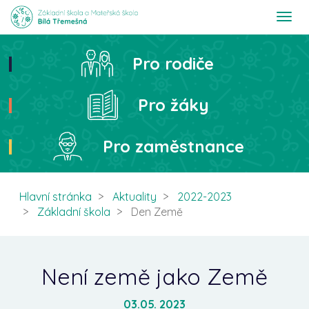
T
o
g
g
Pro rodiče
Hledat
l
e
n
Pro žáky
a
v
i
Pro zaměstnance
g
a
t
i
Hlavní stránka
Aktuality
2022-2023
o
Základní škola
Den Země
n
Není země jako Země
03.05. 2023