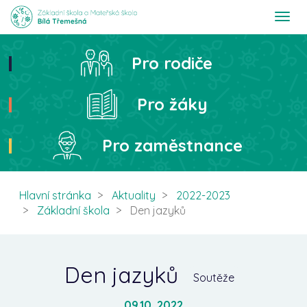
T
o
g
g
Pro rodiče
Hledat
l
e
n
Pro žáky
a
v
i
Pro zaměstnance
g
a
t
i
Hlavní stránka
Aktuality
2022-2023
o
Základní škola
Den jazyků
n
Den jazyků
Soutěže
09.10. 2022