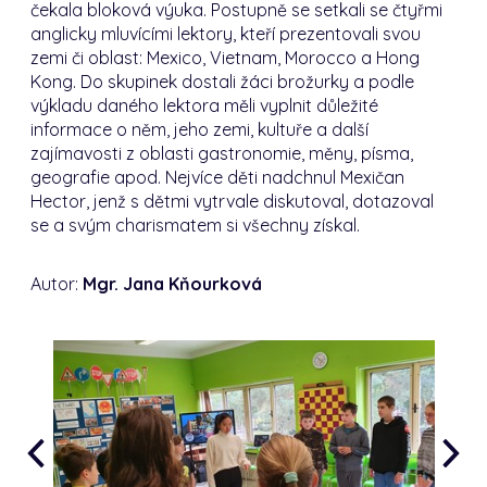
čekala bloková výuka. Postupně se setkali se čtyřmi
anglicky mluvícími lektory, kteří prezentovali svou
zemi či oblast: Mexico, Vietnam, Morocco a Hong
Kong. Do skupinek dostali žáci brožurky a podle
výkladu daného lektora měli vyplnit důležité
informace o něm, jeho zemi, kultuře a další
zajímavosti z oblasti gastronomie, měny, písma,
geografie apod. Nejvíce děti nadchnul Mexičan
Hector, jenž s dětmi vytrvale diskutoval, dotazoval
se a svým charismatem si všechny získal.
Autor:
Mgr. Jana Kňourková