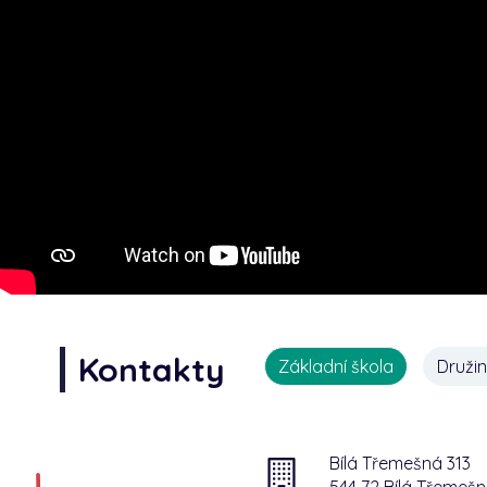
Kontakty
Základní škola
Druži
Bílá Třemešná 313
544 72 Bílá Třemeš