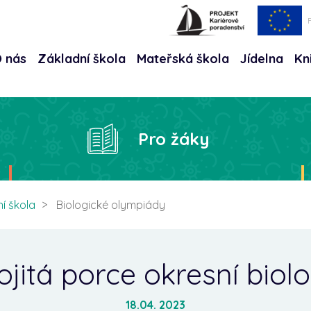
 nás
Základní škola
Mateřská škola
Jídelna
Kn
Hle
Pro žáky
í škola
Biologické olympiády
jitá porce okresní biol
18.04. 2023