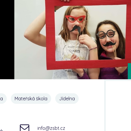
na
Mateřská škola
Jídelna
info@zsbt.cz
ná