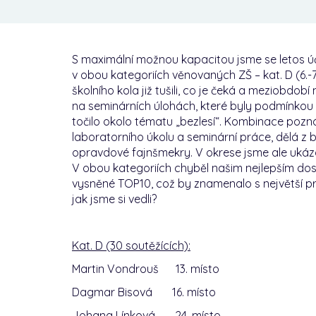
S maximální možnou kapacitou jsme se letos úč
v obou kategoriích věnovaných ZŠ – kat. D (6.-7. t
školního kola již tušili, co je čeká a meziobdobí 
na seminárních úlohách, které byly podmínkou př
točilo okolo tématu „bezlesí“. Kombinace pozn
laboratorního úkolu a seminární práce, dělá z 
opravdové fajnšmekry. V okrese jsme ale ukáza
V obou kategoriích chyběl našim nejlepším do
vysněné TOP10, což by znamenalo s největší p
jak jsme si vedli?
Kat. D (30 soutěžících):
Martin Vondrouš 13. místo
Dagmar Bisová 16. místo
Johana Línková 24. místo