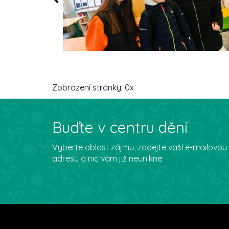
Zobrazení stránky:
0
x
Buďte v centru dění
Vyberte oblast zájmu, zadejte vaší e-mailovou
adresu a nic vám již neunikne