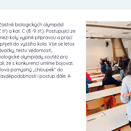
astnili biologických olympiád
ř) a kat. C (8.-9. tř.). Postupující ze
mezi koly vyplnili přípravou a prací
ijetí do vyššího kola. Vše se letos
ávačky, testu vědomostí,
biologické olympiády soutěž pro
li, že s konkurencí umíme bojovat.
slova pomyslný „chloupek“ do
ravděpodobností i postup dále. A