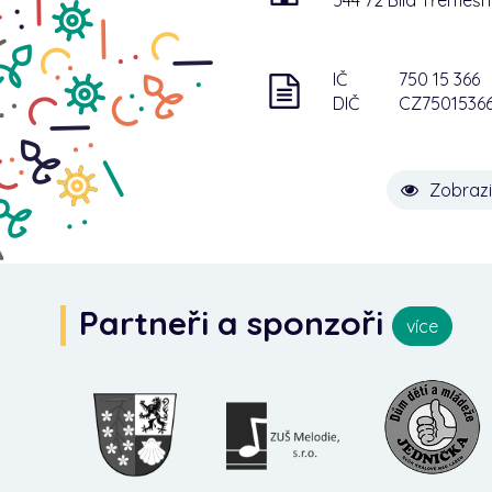
IČ
750 15 366
DIČ
CZ7501536
Zobrazi
Partneři a sponzoři
více