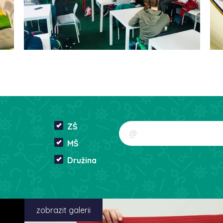
ZŠ
MŠ
Družina
zobrazit galerii