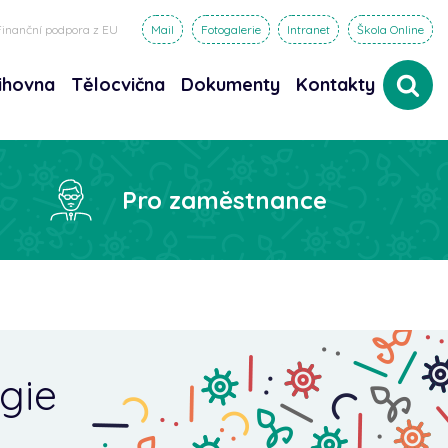
Finanční podpora z EU
Mail
Fotogalerie
Intranet
Škola Online
ihovna
Tělocvična
Dokumenty
Kontakty
dat
Pro zaměstnance
ogie