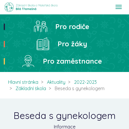
T
o
g
g
Pro rodiče
Hledat
l
e
n
Pro žáky
a
v
i
Pro zaměstnance
g
a
t
i
Hlavní stránka
Aktuality
2022-2023
o
Základní škola
Beseda s gynekologem
n
Beseda s gynekologem
Informace