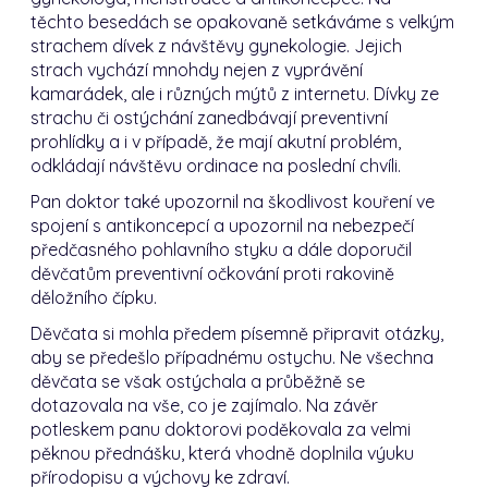
těchto
besedách se opakovaně setkáváme s velkým
strachem dívek z návštěvy gynekologie. Jejich
strach vychází mnohdy nejen z vyprávění
kamarádek, ale i různých mýtů z internetu. Dívky ze
strachu či ostýchání zanedbávají preventivní
prohlídky a i v případě, že mají akutní problém,
odkládají návštěvu ordinace na poslední chvíli.
Pan doktor také upozornil na škodlivost kouření ve
spojení s antikoncepcí a upozornil na nebezpečí
předčasného pohlavního styku a dále doporučil
děvčatům preventivní očkování proti rakovině
děložního čípku.
Děvčata si mohla předem písemně připravit otázky,
aby se předešlo případnému ostychu. Ne všechna
děvčata se však ostýchala a průběžně se
dotazovala na vše, co je zajímalo. Na závěr
potleskem panu doktorovi
poděkovala za velmi
pěknou přednášku, která vhodně doplnila výuku
přírodopisu a výchovy ke zdraví.