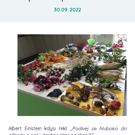
30.09. 2022
Albert Einstein kdysi řekl: „
Podívej se hluboko do
přírody a pak všechno lépe pochopíš.
“