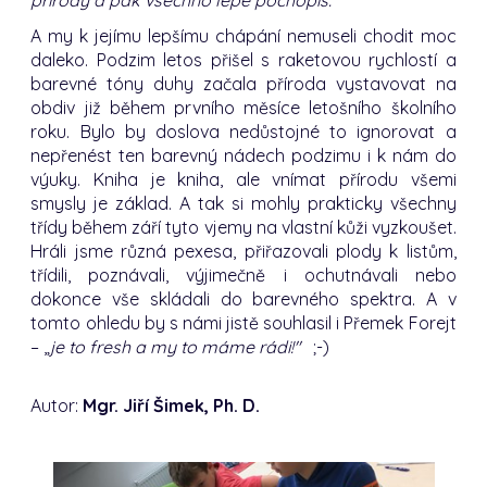
A my k jejímu lepšímu chápání nemuseli chodit moc
daleko. Podzim letos přišel s raketovou rychlostí a
barevné tóny duhy začala příroda vystavovat na
obdiv již během prvního měsíce letošního školního
roku. Bylo by doslova nedůstojné to ignorovat a
nepřenést ten barevný nádech podzimu i k nám do
výuky. Kniha je kniha, ale vnímat přírodu všemi
smysly je základ. A tak si mohly prakticky všechny
třídy během září tyto vjemy na vlastní kůži vyzkoušet.
Hráli jsme různá pexesa, přiřazovali plody k listům,
třídili, poznávali, výjimečně i ochutnávali nebo
dokonce vše skládali do barevného spektra. A v
tomto ohledu by s námi jistě souhlasil i Přemek Forejt
– „
je to fresh a my to máme rádi!"
;-)
Autor:
Mgr. Jiří Šimek, Ph. D.