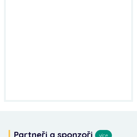
Partneři a sponzoři
více