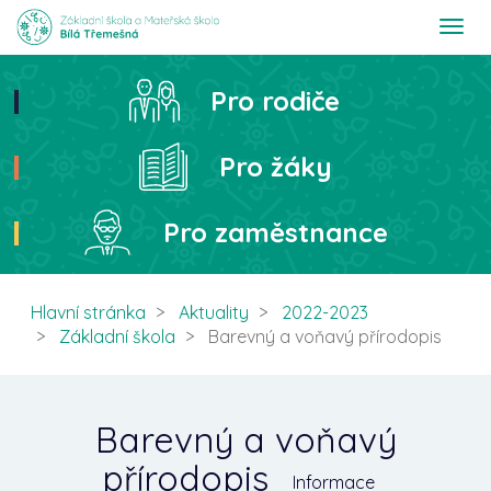
T
o
g
g
Pro rodiče
Hledat
l
e
n
Pro žáky
a
v
i
Pro zaměstnance
g
a
t
i
Hlavní stránka
Aktuality
2022-2023
o
Základní škola
Barevný a voňavý přírodopis
n
Barevný a voňavý
přírodopis
Informace