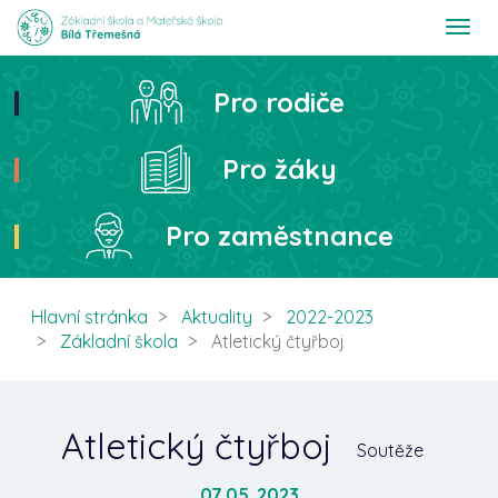
T
o
g
g
Pro rodiče
Hledat
l
e
n
Pro žáky
a
v
i
Pro zaměstnance
g
a
t
i
Hlavní stránka
Aktuality
2022-2023
o
Základní škola
Atletický čtyřboj
n
Atletický čtyřboj
Soutěže
07.05. 2023