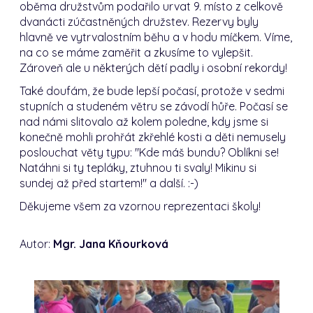
oběma družstvům podařilo urvat 9. místo z celkově
dvanácti zúčastněných družstev.
Rezervy byly
hlavně ve vytrvalostním běhu a v hodu míčkem.
Víme,
na co se máme zaměřit a zkusíme to vylepšit.
Zároveň ale u některých dětí padly i osobní rekordy!
Také doufám, že bude lepší počasí, protože v sedmi
stupních a studeném větru se závodí hůře.
Počasí se
nad námi slitovalo až kolem poledne, kdy jsme si
konečně mohli prohřát zkřehlé kosti a děti nemusely
poslouchat věty typu: "Kde máš bundu? Oblíkni se!
Natáhni si ty tepláky, ztuhnou ti svaly! Mikinu si
sundej až před startem!"
a další.
:-)
Děkujeme všem za vzornou reprezentaci školy!
Autor:
Mgr. Jana Kňourková