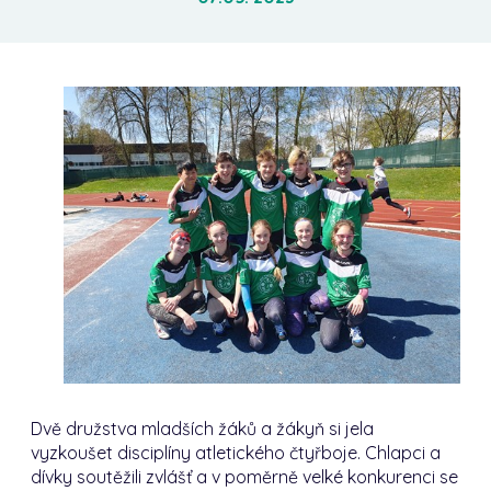
Dvě družstva mladších žáků a žákyň si jela
vyzkoušet disciplíny atletického čtyřboje.
Chlapci a
dívky soutěžili zvlášť a v poměrně velké konkurenci se