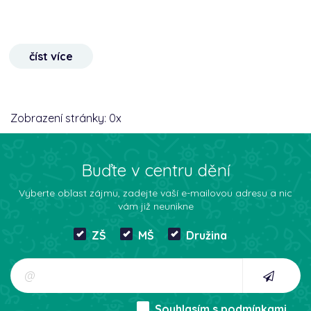
číst více
Zobrazení stránky:
0
x
Buďte v centru dění
Vyberte oblast zájmu, zadejte vaší e-mailovou adresu a nic
vám již neunikne
ZŠ
MŠ
Družina
Souhlasím s
podmínkami