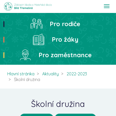
T
o
g
g
Pro rodiče
Hledat
l
e
n
Pro žáky
a
v
i
Pro zaměstnance
g
a
t
i
Hlavní stránka
Aktuality
2022-2023
o
Školní družina
n
Školní družina