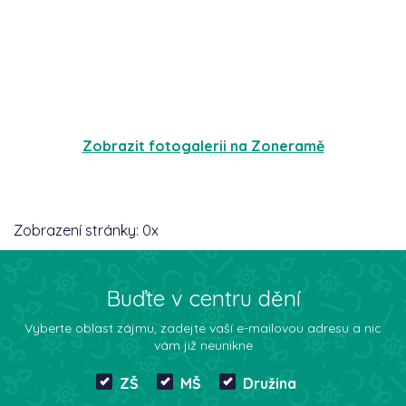
Zobrazit fotogalerii na Zoneramě
Zobrazení stránky:
0
x
Buďte v centru dění
Vyberte oblast zájmu, zadejte vaší e-mailovou adresu a nic
vám již neunikne
ZŠ
MŠ
Družina