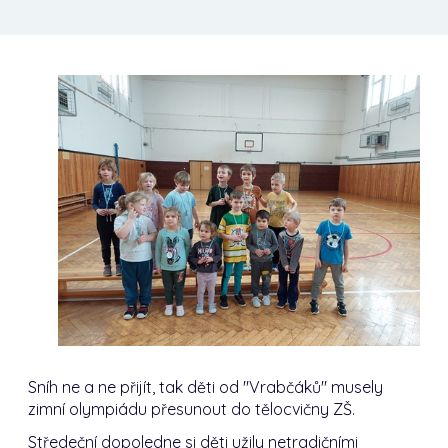
Sníh ne a ne přijít, tak děti od "Vrabčáků" musely
zimní olympiádu přesunout do tělocvičny ZŠ.
Středeční dopoledne si děti užily netradičními