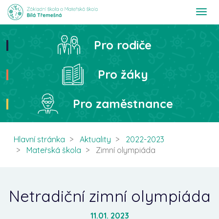
T
o
g
g
Pro rodiče
Hledat
l
e
n
Pro žáky
a
v
i
Pro zaměstnance
g
a
t
i
Hlavní stránka
Aktuality
2022-2023
o
Mateřská škola
Zimní olympiáda
n
Netradiční zimní olympiáda
11.01. 2023