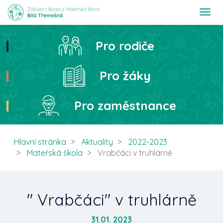
T
o
g
g
Pro rodiče
Hledat
l
e
n
Pro žáky
a
v
i
Pro zaměstnance
g
a
t
i
Hlavní stránka
Aktuality
2022-2023
o
Mateřská škola
Vrabčáci v truhlárně
n
" Vrabčáci" v truhlárně
31.01. 2023