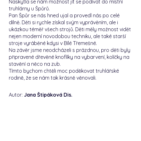
Naskytla se nám možnost jít se podívat do místní
truhlárny u Špůrů.
Pan Špůr se nás hned ujal a provedl nás po celé
dílně. Děti si rychle získal svým vyprávěním, ale i
ukázkou téměř všech strojů. Děti měly možnost vidět
nejen moderní novodobou techniku, ale také starší
stroje vyráběné kdysi v Bílé Třemešné.
Na závěr jsme neodcházeli s prázdnou, pro děti byly
připravené dřevěné knoflíky na vybarvení, kolíčky na
stavění a něco na zub.
Tímto bychom chtěli moc poděkovat truhlářské
rodině, že se nám tak krásně věnovali.
Autor:
Jana Štipáková Dis.