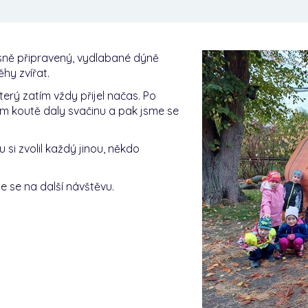
sně připravený, vydlabané dýně
hy zvířat.
erý zatím vždy přijel načas. Po
ém koutě daly svačinu a pak jsme se
u si zvolil každý jinou, někdo
e se na další návštěvu.