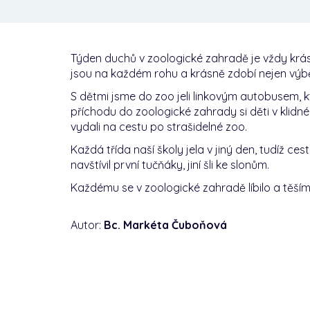
Týden duchů v zoologické zahradě je vždy krá
jsou na každém rohu a krásně zdobí nejen výbě
S dětmi jsme do zoo jeli linkovým autobusem, kt
příchodu do zoologické zahrady si děti v klidn
vydali na cestu po strašidelné zoo.
Každá třída naší školy jela v jiný den, tudíž cest
navštívil první tučňáky, jiní šli ke slonům.
Každému se v zoologické zahradě líbilo a těším
Autor:
Bc. Markéta Čuboňová