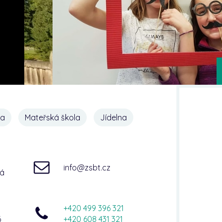
na
Mateřská škola
Jídelna
info@zsbt.cz
ná
+420 499 396 321
6
+420 608 431 321