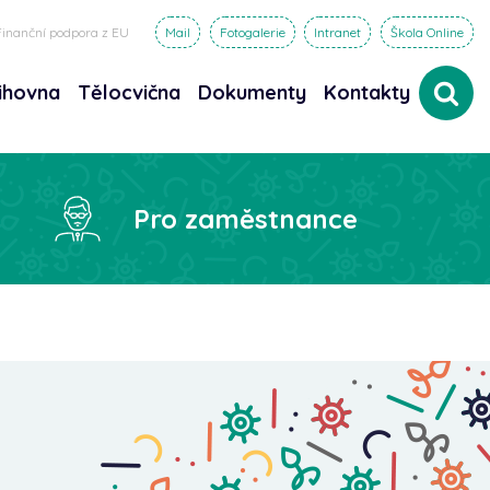
Finanční podpora z EU
Mail
Fotogalerie
Intranet
Škola Online
ihovna
Tělocvična
Dokumenty
Kontakty
dat
Pro zaměstnance