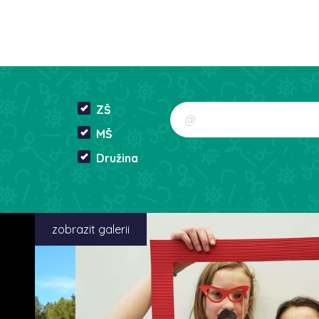
ZŠ
MŠ
Družina
zobrazit galerii