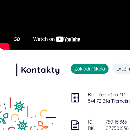
Kontakty
Základní škola
Druži
Bílá Třemešná 313
544 72 Bílá Třemeš
IČ
750 15 366
DIČ
CZ7501536