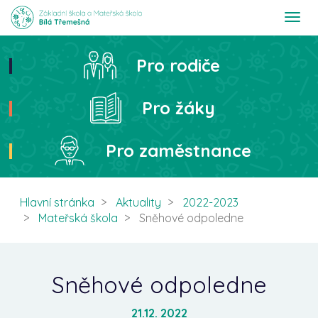
T
o
g
g
Pro rodiče
Hledat
l
e
n
Pro žáky
a
v
i
Pro zaměstnance
g
a
t
i
Hlavní stránka
Aktuality
2022-2023
o
Mateřská škola
Sněhové odpoledne
n
Sněhové odpoledne
21.12. 2022