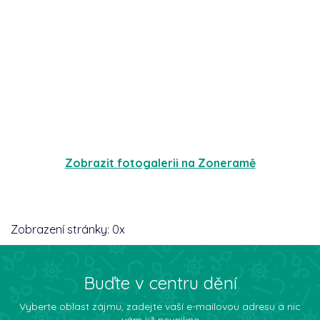
Zobrazit fotogalerii na Zoneramě
Zobrazení stránky:
0
x
Buďte v centru dění
Vyberte oblast zájmu, zadejte vaší e-mailovou adresu a nic
vám již neunikne