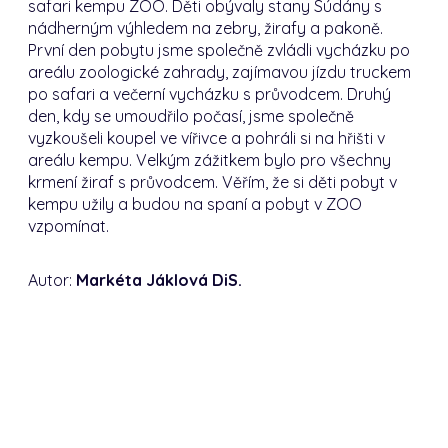
safari kempu ZOO.
Děti obývaly stany Súdány s
nádherným výhledem na zebry, žirafy a pakoně.
První den pobytu jsme společně zvládli vycházku po
areálu zoologické zahrady, zajímavou jízdu truckem
po safari a večerní vycházku s průvodcem.
Druhý
den, kdy se umoudřilo počasí, jsme společně
vyzkoušeli koupel ve vířivce a pohráli si na hřišti v
areálu kempu.
Velkým zážitkem bylo pro všechny
krmení žiraf s průvodcem.
Věřím, že si děti pobyt v
kempu užily a budou na spaní a pobyt v ZOO
vzpomínat.
Autor:
Markéta Jáklová DiS.