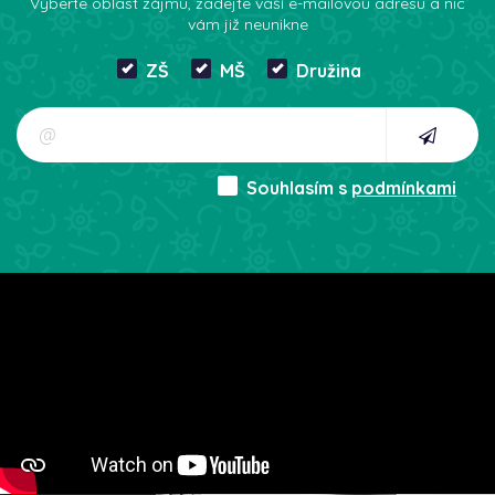
Vyberte oblast zájmu, zadejte vaší e-mailovou adresu a nic
vám již neunikne
ZŠ
MŠ
Družina
Souhlasím s
podmínkami