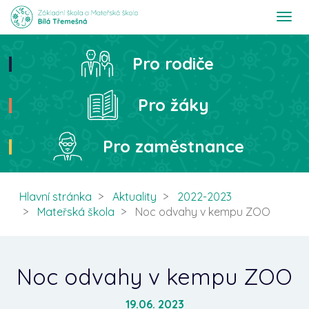
T
o
g
g
Pro rodiče
Hledat
l
e
n
Pro žáky
a
v
i
Pro zaměstnance
g
a
t
i
Hlavní stránka
Aktuality
2022-2023
o
Mateřská škola
Noc odvahy v kempu ZOO
n
Noc odvahy v kempu ZOO
19.06. 2023