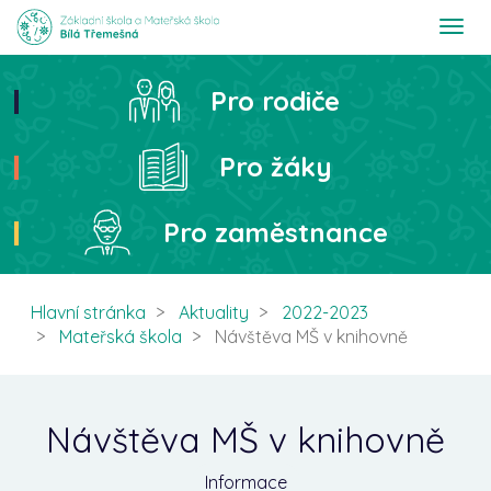
T
o
g
g
Pro rodiče
Hledat
l
e
n
Pro žáky
a
v
i
Pro zaměstnance
g
a
t
i
Hlavní stránka
Aktuality
2022-2023
o
Mateřská škola
Návštěva MŠ v knihovně
n
Návštěva MŠ v knihovně
Informace