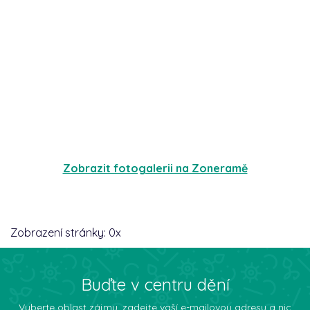
Zobrazit fotogalerii na Zoneramě
Zobrazení stránky:
0
x
Buďte v centru dění
Vyberte oblast zájmu, zadejte vaší e-mailovou adresu a nic