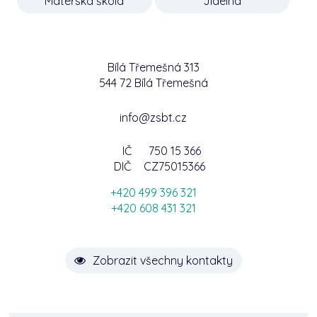
Mateřská škola
Jídelna
Bílá Třemešná 313
544 72 Bílá Třemešná
info@zsbt.cz
IČ
750 15 366
DIČ
CZ75015366
+420 499 396 321
+420 608 431 321
Zobrazit všechny kontakty