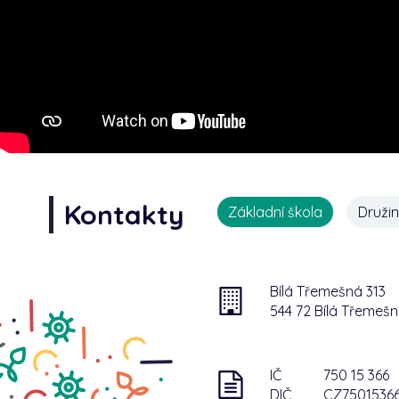
Kontakty
Základní škola
Druži
Bílá Třemešná 313
544 72 Bílá Třemeš
IČ
750 15 366
DIČ
CZ7501536