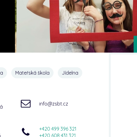
na
Mateřská škola
Jídelna
info@zsbt.cz
ná
+420 499 396 321
6
+420 608 431 321