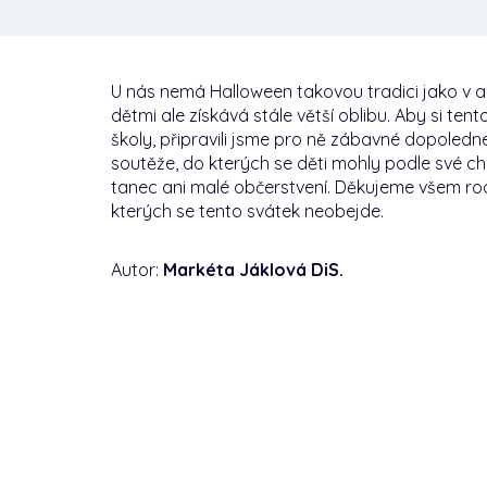
U nás nemá Halloween takovou tradici jako v an
dětmi ale získává stále větší oblibu. Aby si tent
školy, připravili jsme pro ně zábavné dopoledn
soutěže, do kterých se děti mohly podle své ch
tanec ani malé občerstvení. Děkujeme všem ro
kterých se tento svátek neobejde.
Autor:
Markéta Jáklová DiS.