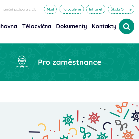
Finanční podpora z EU
Mail
Fotogalerie
Intranet
Škola Online
ihovna
Tělocvična
Dokumenty
Kontakty
dat
Pro zaměstnance