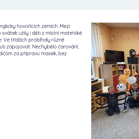
glicky hovořících zemích. Mezi
o svátek užily i děti z místní mateřské
e. Ve třídách probíhaly různé
uti zapojovat. Nechybělo čarování,
dičům za přípravu masek, bez