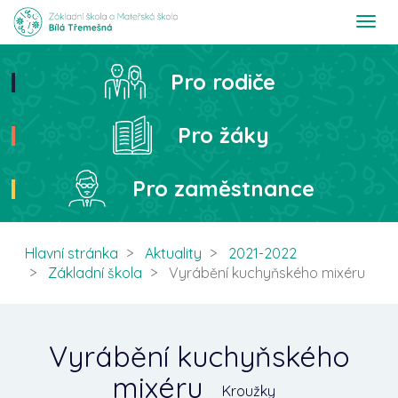
T
o
g
g
Pro rodiče
Hledat
l
e
n
Pro žáky
a
v
i
Pro zaměstnance
g
a
t
i
Hlavní stránka
Aktuality
2021-2022
o
Základní škola
Vyrábění kuchyňského mixéru
n
Vyrábění kuchyňského
mixéru
Kroužky