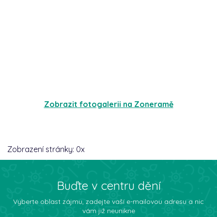
Zobrazit fotogalerii na Zoneramě
Zobrazení stránky:
0
x
Buďte v centru dění
Vyberte oblast zájmu, zadejte vaší e-mailovou adresu a nic
vám již neunikne