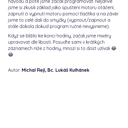
návodu a poté jsme začali programovat. Nejdříve
jsme si zkusili základ jako spuštění motoru otáčení,
zapnutí či vypnutí motoru pomocí tlačítka a na závěr
jsme to celé dali do smyčky (vypnout/zapnout a
stále dokola dokud program ručně nevypneme).
Když se blížilo ke konci hodiny, začali jsme mixéry
upravovat dle libosti. Posuďte sami v krátkých
záznamech níže z hodiny, mnozí si to dost užívali 😂
😂
Autor:
Michal Rejl, Bc. Lukáš Kulhánek