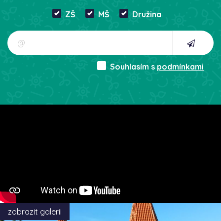
ZŠ
MŠ
Družina
Souhlasím s
podmínkami
zobrazit galerii