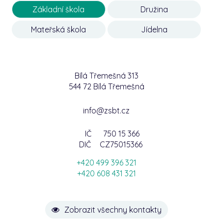
Základní škola
Družina
Mateřská škola
Jídelna
Bílá Třemešná 313
544 72 Bílá Třemešná
info@zsbt.cz
IČ
750 15 366
DIČ
CZ75015366
+420 499 396 321
+420 608 431 321
Zobrazit všechny kontakty