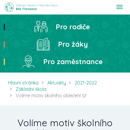
T
o
g
g
Pro rodiče
Hledat
l
e
n
Pro žáky
a
v
i
Pro zaměstnance
g
a
t
i
Hlavní stránka
Aktuality
2021-2022
o
Základní škola
n
Volíme motiv školního oblečení 👕
Volíme motiv školního