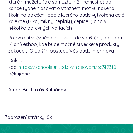
kterém můžete (ale samozřejmě i nemusíte) do
konce týdne hlasovat o vítězném motivu našeho
školního oblečení, podle kterého bude vytvořena celá
kolekce (trika, mikiny, tepláky, čepice...) a to v
několika barevných variacích.
Po zvolení vítězného motivu bude spuštěný po dobu
14 dnů eshop, kde bude možné si veškeré produkty
zakoupit. O dalším postupu Vás budu informovat.
Odkaz
zde:
https://schoolsunited.cz/hlasovani/6e3f23f0
-
děkujeme!
Autor:
Bc. Lukáš Kulhánek
Zobrazení stránky:
0
x