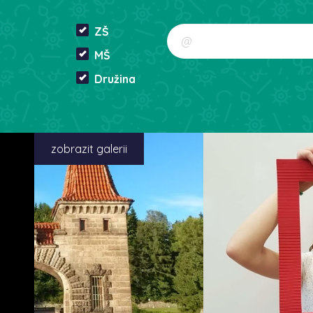
ZŠ
MŠ
Družina
zobrazit galerii