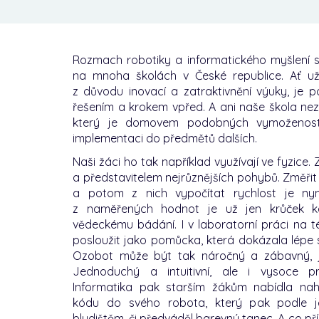
Rozmach robotiky a informatického myšlení
na mnoha školách v České republice. Ať už
z důvodu inovací a zatraktivnění výuky, je p
řešením a krokem vpřed. A ani naše škola nez
který je domovem podobných vymožeností
implementaci do předmětů dalších.
Naši žáci ho tak například využívají ve fyzice
a představitelem nejrůznějších pohybů. Změřit
a potom z nich vypočítat rychlost je nyn
z naměřených hodnot je už jen krůček k
vědeckému bádání. I v laboratorní práci na 
posloužit jako pomůcka, která dokázala lépe 
Ozobot může být tak náročný a zábavný, j
Jednoduchý a intuitivní, ale i vysoce p
Informatika pak starším žákům nabídla na
kódu do svého robota, který pak podle je
bludištěm, či předváděl barevný tanec. A co p