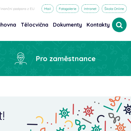
Finanční podpora z EU
Mail
Fotogalerie
Intranet
Škola Online
ihovna
Tělocvična
Dokumenty
Kontakty
dat
Pro zaměstnance
!