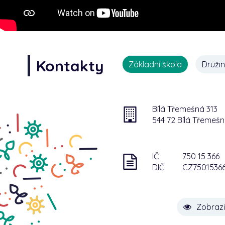
Kontakty
Základní škola
Druži
Bílá Třemešná 313
544 72 Bílá Třemeš
IČ
750 15 366
DIČ
CZ7501536
Zobrazi