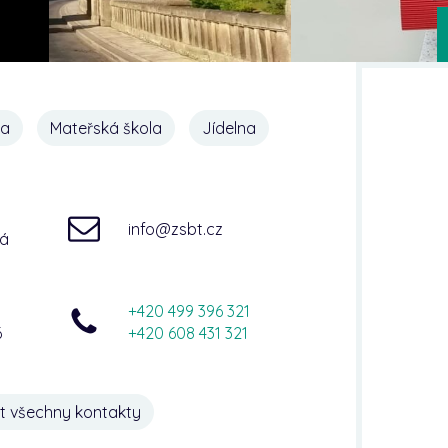
na
Mateřská škola
Jídelna
info@zsbt.cz
ná
+420 499 396 321
6
+420 608 431 321
t všechny kontakty