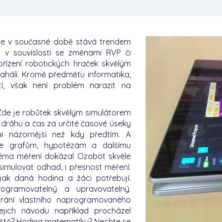
 se v současné době stává trendem
 v souvislosti se změnami RVP či
ořízení robotických hraček skvělým
ahálí. Kromě předmětu informatika,
, však není problém narazit na
. Zde je robůtek skvělým simulátorem
 dráhu a čas za určité časové úseky
í názornější než kdy předtím. A
e grafům, hypotézám a dalšímu
téma měření dokázal Ozobot skvěle
simulovat odhad, i přesnost měření.
ak daná hodina a žáci potřebují.
rogramovatelný a upravovatelný.
hrání vlastního naprogramovaného
jich návodu například procházel
říště? Hodina matematiky? Nechte se