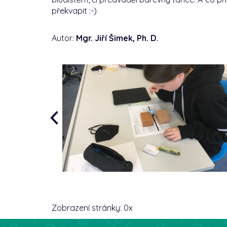
překvapit :-)
Autor:
Mgr. Jiří Šimek, Ph. D.
Zobrazení stránky:
0
x