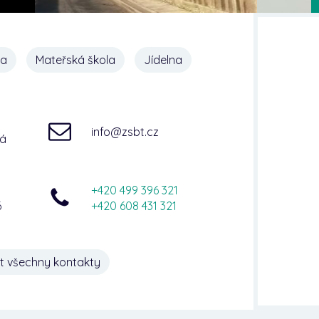
na
Mateřská škola
Jídelna
info@zsbt.cz
ná
+420 499 396 321
6
+420 608 431 321
t všechny kontakty