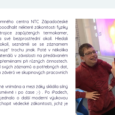
zkumného centra NTC Západočeské
 poodhalit některé zákonitosti fyziky
rojice zapůjčených termokamer,
 své bezprostřední okolí. Hledali
 okolí, seznámili se se záznamem
uje“ trochu jinak. Poté v několika
teriálů v závislosti na předávaném
 přeměnami při různých činnostech.
ní svých záznamů a potřebných dat,
 závěrů ve skupinových pracovních
ě vnímána a mezi žáky sklidila silný
měvné i po čase ;-) . Po iPadech,
ak jednalo o další moderní výukovou
pit vědecké zákonitosti, jichž je