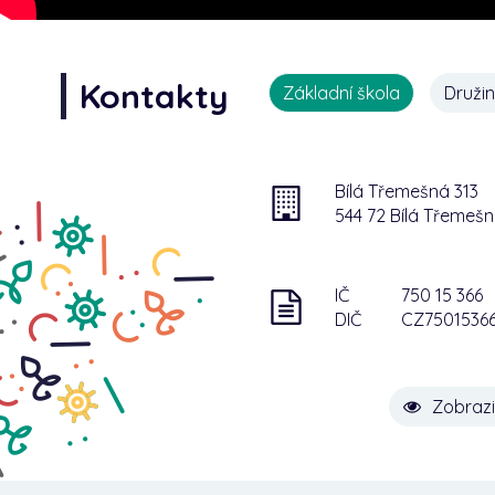
Kontakty
Základní škola
Druži
Bílá Třemešná 313
544 72 Bílá Třemeš
IČ
750 15 366
DIČ
CZ7501536
Zobrazi