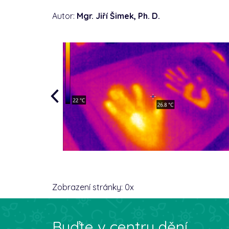
Autor:
Mgr. Jiří Šimek, Ph. D.
Zobrazení stránky:
0
x
Buďte v centru dění