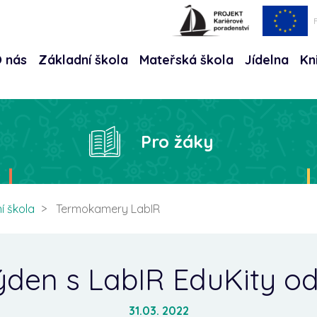
 nás
Základní škola
Mateřská škola
Jídelna
Kn
Hle
Pro žáky
í škola
Termokamery LabIR
ýden s LabIR EduKity o
31.03. 2022