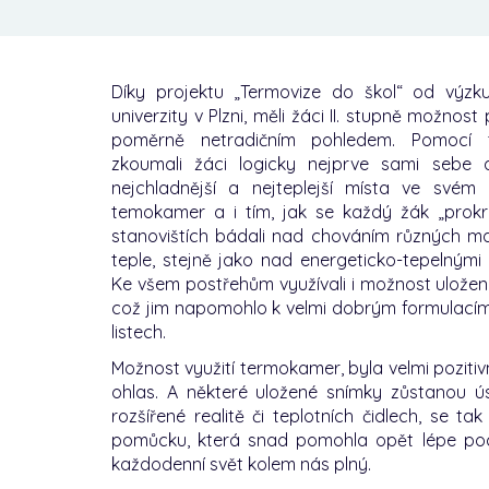
Díky projektu „Termovize do škol“ od vý
univerzity v Plzni, měli žáci II. stupně možnost
poměrně netradičním pohledem. Pomocí t
zkoumali žáci logicky nejprve sami sebe a
nejchladnější a nejteplejší místa ve svém
temokamer a i tím, jak se každý žák „prokrv
stanovištích bádali nad chováním různých ma
teple, stejně jako nad energeticko-tepelnými
Ke všem postřehům využívali i možnost ulože
což jim napomohlo k velmi dobrým formulacím
listech.
Možnost využití termokamer, byla velmi pozitivn
ohlas. A některé uložené snímky zůstanou ús
rozšířené realitě či teplotních čidlech, se t
pomůcku, která snad pomohla opět lépe pocho
každodenní svět kolem nás plný.