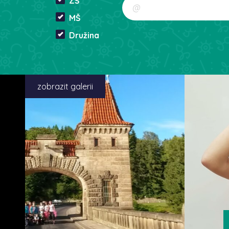
ZŠ
MŠ
Družina
zobrazit galerii