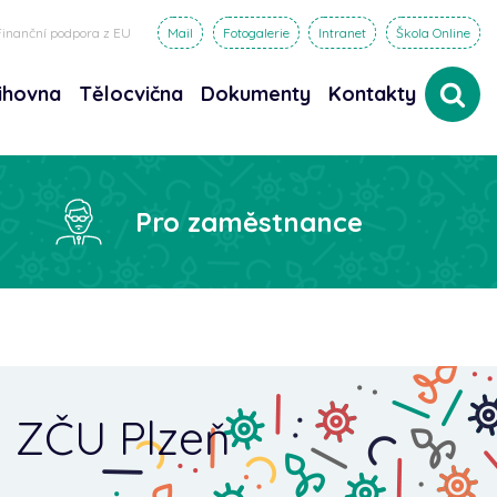
Finanční podpora z EU
Mail
Fotogalerie
Intranet
Škola Online
ihovna
Tělocvična
Dokumenty
Kontakty
dat
Pro zaměstnance
d ZČU Plzeň