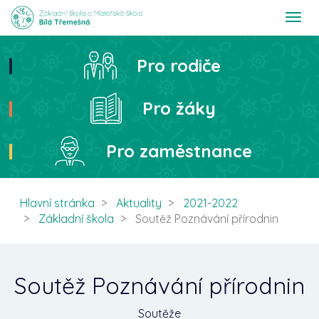
T
o
g
g
Pro rodiče
Hledat
l
e
n
Pro žáky
a
v
i
Pro zaměstnance
g
a
t
i
Hlavní stránka
Aktuality
2021-2022
o
Základní škola
Soutěž Poznávání přírodnin
n
Soutěž Poznávání přírodnin
Soutěže