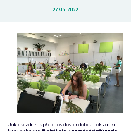
27.06. 2022
Jako každý rok před covidovou dobou, tak zase i
letos se konalo
školní kolo
v poznávání přírodnin
.