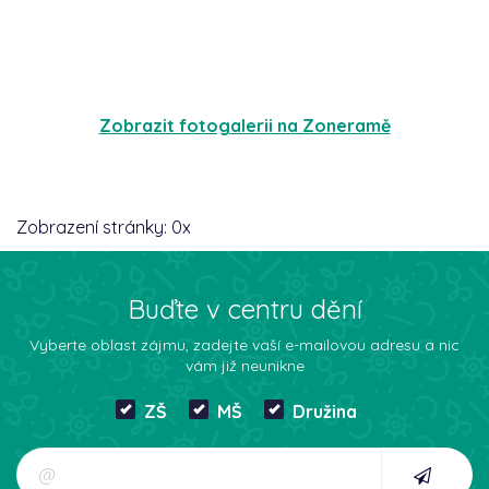
Zobrazit fotogalerii na Zoneramě
Zobrazení stránky:
0
x
Buďte v centru dění
Vyberte oblast zájmu, zadejte vaší e-mailovou adresu a nic
vám již neunikne
ZŠ
MŠ
Družina