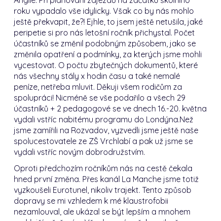
roku vypadalo vše idylicky.
Však co by nás mohlo
ještě překvapit, že?!
Ejhle, to jsem ještě netušila, jaké
peripetie si pro nás letošní ročník přichystal.
Počet
účastníků se změnil podobným způsobem, jako se
změnila opatření a podmínky, za kterých jsme mohli
vycestovat.
O počtu zbytečných dokumentů, které
nás všechny stály x hodin času a také nemalé
peníze, netřeba mluvit.
Děkuji všem rodičům za
spolupráci!
Nicméně se vše podařilo a všech 29
účastníků + 2 pedagogové se ve dnech 16.-20.
května
vydali vstříc nabitému programu do Londýna.
Než
jsme zamířili na Rozvadov, vyzvedli jsme ještě naše
spolucestovatele ze ZŠ Vrchlabí a pak už jsme se
vydali vstříc novým dobrodružstvím.
Oproti předchozím ročníkům nás na cestě čekala
hned první změna.
Přes kanál La Manche jsme totiž
vyzkoušeli Eurotunel, nikoliv trajekt.
Tento způsob
dopravy se mi vzhledem k mé klaustrofobii
nezamlouval, ale ukázal se být lepším a mnohem