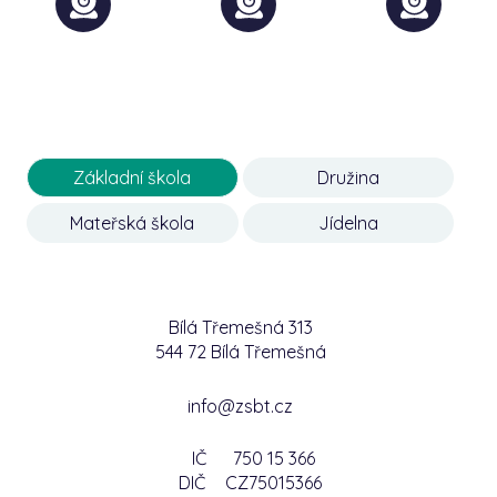
Základní škola
Družina
Mateřská škola
Jídelna
Bílá Třemešná 313
544 72 Bílá Třemešná
info@zsbt.cz
IČ
750 15 366
DIČ
CZ75015366