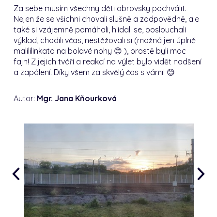
Za sebe musím všechny děti obrovsky pochválit.
Nejen že se všichni chovali slušně a zodpovědně, ale
také si vzájemně pomáhali, hlídali se, poslouchali
výklad, chodili včas, nestěžovali si (možná jen úplně
malililinkato na bolavé nohy 😊 ), prostě byli moc
fajn!
Z jejich tváří a reakcí na výlet bylo vidět nadšení
a zapálení.
Díky všem za skvělý čas s vámi!
😊
Autor:
Mgr. Jana Kňourková