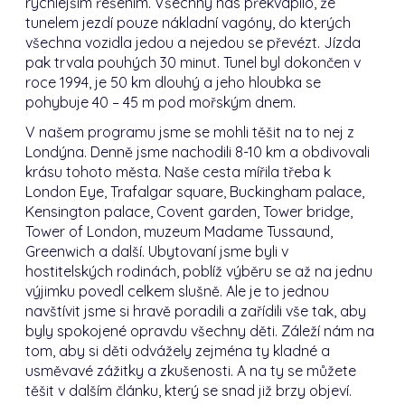
rychlejším řešením.
Všechny nás překvapilo, že
tunelem jezdí pouze nákladní vagóny, do kterých
všechna vozidla jedou a nejedou se převézt.
Jízda
pak trvala pouhých 30 minut.
Tunel byl dokončen v
roce 1994, je 50 km dlouhý a jeho hloubka se
pohybuje 40 – 45 m pod mořským dnem.
V našem programu jsme se mohli těšit na to nej z
Londýna.
Denně jsme nachodili 8-10 km a obdivovali
krásu tohoto města.
Naše cesta mířila třeba k
London Eye, Trafalgar square, Buckingham palace,
Kensington palace, Covent garden, Tower bridge,
Tower of London, muzeum Madame Tussaund,
Greenwich a další.
Ubytovaní jsme byli v
hostitelských rodinách, poblíž výběru se až na jednu
výjimku povedl celkem slušně.
Ale je to jednou
navštívit jsme si hravě poradili a zařídili vše tak, aby
byly spokojené opravdu všechny děti.
Záleží nám na
tom, aby si děti odvážely zejména ty kladné a
usměvavé zážitky a zkušenosti.
A na ty se můžete
těšit v dalším článku, který se snad již brzy objeví.