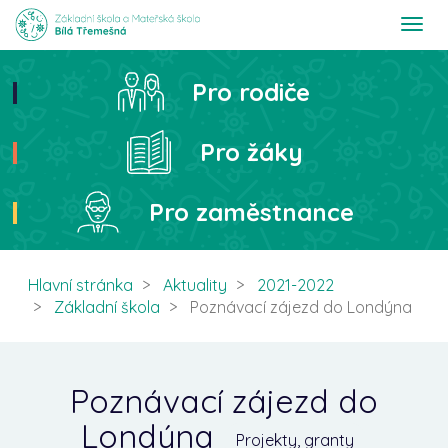
T
o
g
g
Pro rodiče
Hledat
l
e
n
Pro žáky
a
v
i
Pro zaměstnance
g
a
t
i
Hlavní stránka
Aktuality
2021-2022
o
Základní škola
Poznávací zájezd do Londýna
n
Poznávací zájezd do
Londýna
Projekty, granty