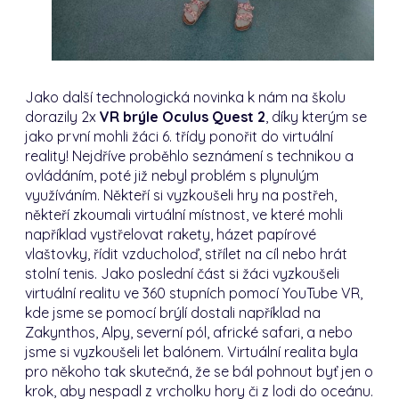
Jako další technologická novinka k nám na školu
dorazily 2x
VR brýle Oculus Quest 2
, díky kterým se
jako první mohli žáci 6. třídy ponořit do virtuální
reality! Nejdříve proběhlo seznámení s technikou a
ovládáním, poté již nebyl problém s plynulým
využíváním. Někteří si vyzkoušeli hry na postřeh,
někteří zkoumali virtuální místnost, ve které mohli
například vystřelovat rakety, házet papírové
vlaštovky, řídit vzducholoď, střílet na cíl nebo hrát
stolní tenis. Jako poslední část si žáci vyzkoušeli
virtuální realitu ve 360 stupních pomocí YouTube VR,
kde jsme se pomocí brýlí dostali například na
Zakynthos, Alpy, severní pól, africké safari, a nebo
jsme si vyzkoušeli let balónem. Virtuální realita byla
pro někoho tak skutečná, že se bál pohnout byť jen o
krok, aby nespadl z vrcholku hory či z lodi do oceánu.