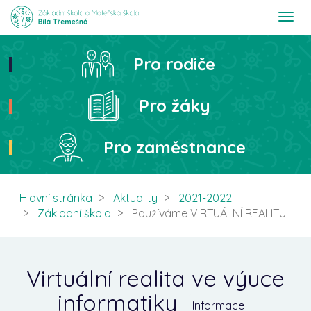
T
o
g
g
Pro rodiče
Hledat
l
e
n
Pro žáky
a
v
i
Pro zaměstnance
g
a
t
i
Hlavní stránka
Aktuality
2021-2022
o
Základní škola
Používáme VIRTUÁLNÍ REALITU
n
Virtuální realita ve výuce
informatiky
Informace